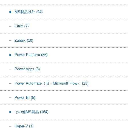
MS製品以外
(24)
Citrix
(7)
Zabbix
(10)
Power Platform
(36)
Power Apps
(6)
Power Automate（旧：Microsoft Flow）
(23)
Power BI
(5)
その他MS製品
(164)
Hyper-V
(1)