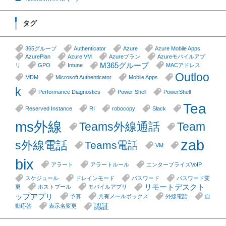
タグ
365グループ
Authenticator
Azure
Azure Mobile Apps
AzurePlan
Azure VM
Azureプラン
Azureモバイルアプ
M365グループ
リ
GPO
Intune
MACアドレス
Outloo
MDM
Microsoft Authenticator
Mobile Apps
k
Performance Diagnostics
Power Shell
PowerShell
Tea
Reserved Instance
RI
robocopy
Slack
ms外線
Teams外線通話
Team
zab
s外線電話
Teams電話
VM
bix
アラート
アラートルール
エンタープライズVoIP
スケジュール
ドレインモード
パスワード
パスワード変
リモートデスクト
更
ホストプール
モバイルアプリ
ップアプリ
予算
共有メールボックス
外線電話
自
認証
動応答
表示名変更