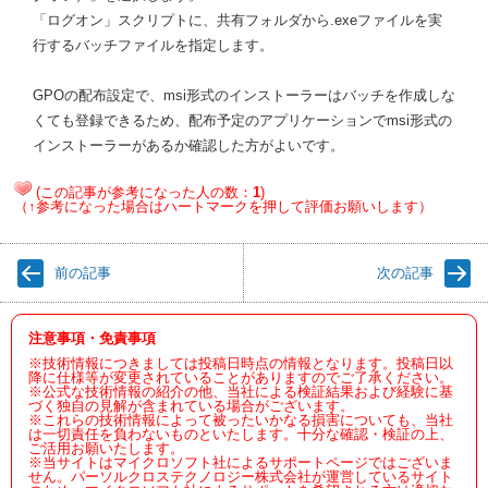
「ログオン」スクリプトに、共有フォルダから.exeファイルを実
行するバッチファイルを指定します。
GPOの配布設定で、msi形式のインストーラーはバッチを作成しな
くても登録できるため、配布予定のアプリケーションでmsi形式の
インストーラーがあるか確認した方がよいです。
(この記事が参考になった人の数：
1
)
（↑参考になった場合はハートマークを押して評価お願いします）
前の記事
次の記事
注意事項・免責事項
※技術情報につきましては投稿日時点の情報となります。投稿日以
降に仕様等が変更されていることがありますのでご了承ください。
※公式な技術情報の紹介の他、当社による検証結果および経験に基
づく独自の見解が含まれている場合がございます。
※これらの技術情報によって被ったいかなる損害についても、当社
は一切責任を負わないものといたします。十分な確認・検証の上、
ご活用お願いたします。
※当サイトはマイクロソフト社によるサポートページではございま
せん。パーソルクロステクノロジー株式会社が運営しているサイト