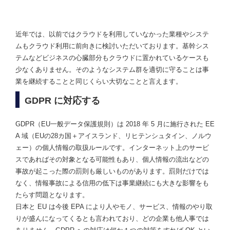
近年では、以前ではクラウドを利用していなかった業種やシステ
ムもクラウド利用に前向きに検討いただいております。基幹シス
テムなどビジネスの心臓部分もクラウドに置かれているケースも
少なくありません。そのようなシステム群を適切に守ることは事
業を継続することと同じくらい大切なことと言えます。
GDPR に対応する
GDPR（EU一般データ保護規則）は 2018 年 5 月に施行された EE
A 域（EUの28カ国＋アイスランド、リヒテンシュタイン、ノルウ
ェー）の個人情報の取扱ルールです。インターネット上のサービ
スであればその対象となる可能性もあり、個人情報の流出などの
事故が起こった際の罰則も厳しいものがあります。罰則だけでは
なく、情報事故による信用の低下は事業継続にも大きな影響をも
たらす問題となります。
日本と EU は今後 EPA により人やモノ、サービス、情報のやり取
りが盛んになってくるとも言われており、どの企業も他人事では