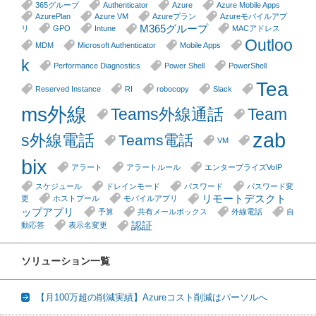
365グループ
Authenticator
Azure
Azure Mobile Apps
AzurePlan
Azure VM
Azureプラン
Azureモバイルアプ
M365グループ
リ
GPO
Intune
MACアドレス
Outloo
MDM
Microsoft Authenticator
Mobile Apps
k
Performance Diagnostics
Power Shell
PowerShell
Tea
Reserved Instance
RI
robocopy
Slack
ms外線
Teams外線通話
Team
zab
s外線電話
Teams電話
VM
bix
アラート
アラートルール
エンタープライズVoIP
スケジュール
ドレインモード
パスワード
パスワード変
リモートデスクト
更
ホストプール
モバイルアプリ
ップアプリ
予算
共有メールボックス
外線電話
自
認証
動応答
表示名変更
ソリューション一覧
【月100万超の削減実績】Azureコスト削減はパーソルへ