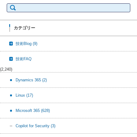
検
索:
カテゴリー
技術Blog
(9)
技術FAQ
(2,240)
Dynamics 365
(2)
Linux
(17)
Microsoft 365
(628)
Copilot for Security
(3)