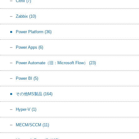
Citrix
(7)
Zabbix
(10)
Power Platform
(36)
Power Apps
(6)
Power Automate（旧：Microsoft Flow）
(23)
Power BI
(5)
その他MS製品
(164)
Hyper-V
(1)
MECM/SCCM
(11)