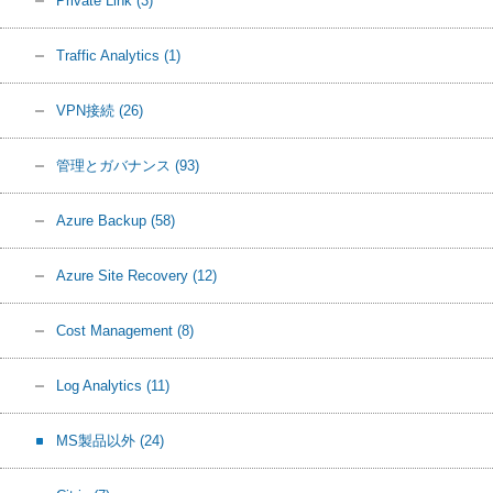
Private Link
(3)
Traffic Analytics
(1)
VPN接続
(26)
管理とガバナンス
(93)
Azure Backup
(58)
Azure Site Recovery
(12)
Cost Management
(8)
Log Analytics
(11)
MS製品以外
(24)