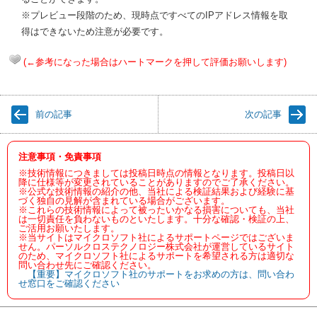
※プレビュー段階のため、現時点ですべてのIPアドレス情報を取
得はできないため注意が必要です。
(←参考になった場合はハートマークを押して評価お願いします)
前の記事
次の記事
注意事項・免責事項
※技術情報につきましては投稿日時点の情報となります。投稿日以
降に仕様等が変更されていることがありますのでご了承ください。
※公式な技術情報の紹介の他、当社による検証結果および経験に基
づく独自の見解が含まれている場合がございます。
※これらの技術情報によって被ったいかなる損害についても、当社
は一切責任を負わないものといたします。十分な確認・検証の上、
ご活用お願いたします。
※当サイトはマイクロソフト社によるサポートページではございま
せん。パーソルクロステクノロジー株式会社が運営しているサイト
のため、マイクロソフト社によるサポートを希望される方は適切な
問い合わせ先にご確認ください。
【重要】マイクロソフト社のサポートをお求めの方は、問い合わ
せ窓口をご確認ください