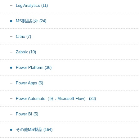
Log Analytics
(11)
MS製品以外
(24)
Citrix
(7)
Zabbix
(10)
Power Platform
(36)
Power Apps
(6)
Power Automate（旧：Microsoft Flow）
(23)
Power BI
(5)
その他MS製品
(164)