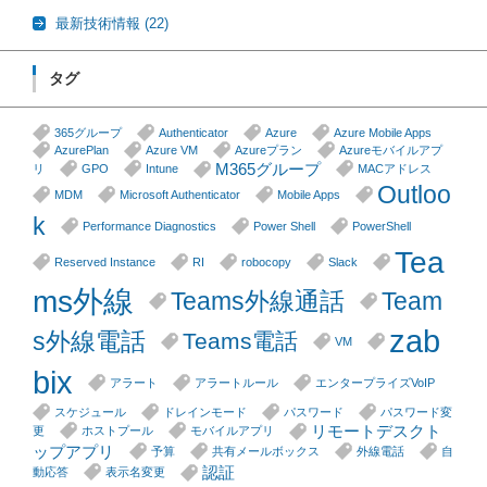
最新技術情報
(22)
タグ
365グループ
Authenticator
Azure
Azure Mobile Apps
AzurePlan
Azure VM
Azureプラン
Azureモバイルアプ
M365グループ
リ
GPO
Intune
MACアドレス
Outloo
MDM
Microsoft Authenticator
Mobile Apps
k
Performance Diagnostics
Power Shell
PowerShell
Tea
Reserved Instance
RI
robocopy
Slack
ms外線
Teams外線通話
Team
zab
s外線電話
Teams電話
VM
bix
アラート
アラートルール
エンタープライズVoIP
スケジュール
ドレインモード
パスワード
パスワード変
リモートデスクト
更
ホストプール
モバイルアプリ
ップアプリ
予算
共有メールボックス
外線電話
自
認証
動応答
表示名変更