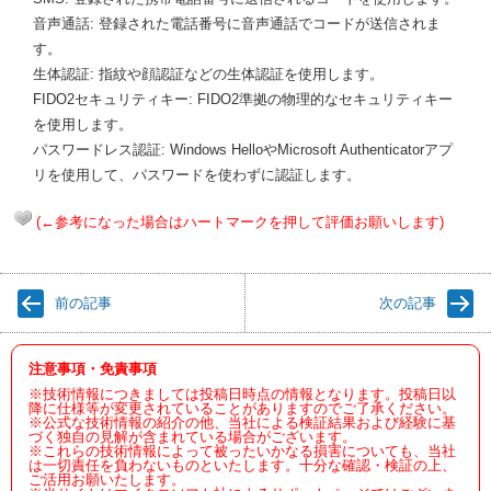
音声通話: 登録された電話番号に音声通話でコードが送信されま
す。
生体認証: 指紋や顔認証などの生体認証を使用します。
FIDO2セキュリティキー: FIDO2準拠の物理的なセキュリティキー
を使用します。
パスワードレス認証: Windows HelloやMicrosoft Authenticatorアプ
リを使用して、パスワードを使わずに認証します。
(←参考になった場合はハートマークを押して評価お願いします)
前の記事
次の記事
注意事項・免責事項
※技術情報につきましては投稿日時点の情報となります。投稿日以
降に仕様等が変更されていることがありますのでご了承ください。
※公式な技術情報の紹介の他、当社による検証結果および経験に基
づく独自の見解が含まれている場合がございます。
※これらの技術情報によって被ったいかなる損害についても、当社
は一切責任を負わないものといたします。十分な確認・検証の上、
ご活用お願いたします。