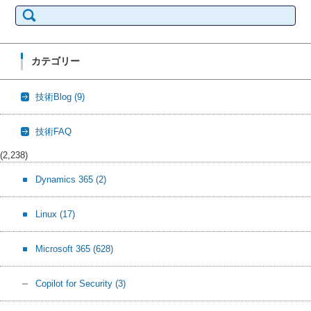
検
索:
カテゴリー
技術Blog
(9)
技術FAQ
(2,238)
Dynamics 365
(2)
Linux
(17)
Microsoft 365
(628)
Copilot for Security
(3)