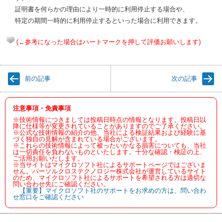
証明書を何らかの理由により一時的に利用停止する場合や、
特定の期間一時的に利用停止するといった場合に利用できます。
(←参考になった場合はハートマークを押して評価お願いします)
前の記事
次の記事
注意事項・免責事項
※技術情報につきましては投稿日時点の情報となります。投稿日以
降に仕様等が変更されていることがありますのでご了承ください。
※公式な技術情報の紹介の他、当社による検証結果および経験に基
づく独自の見解が含まれている場合がございます。
※これらの技術情報によって被ったいかなる損害についても、当社
は一切責任を負わないものといたします。十分な確認・検証の上、
ご活用お願いたします。
※当サイトはマイクロソフト社によるサポートページではございま
せん。パーソルクロステクノロジー株式会社が運営しているサイト
のため、マイクロソフト社によるサポートを希望される方は適切な
問い合わせ先にご確認ください。
【重要】マイクロソフト社のサポートをお求めの方は、問い合わ
せ窓口をご確認ください