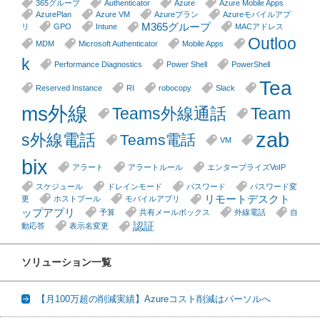
365グループ
Authenticator
Azure
Azure Mobile Apps
AzurePlan
Azure VM
Azureプラン
Azureモバイルアプ
M365グループ
リ
GPO
Intune
MACアドレス
Outloo
MDM
Microsoft Authenticator
Mobile Apps
k
Performance Diagnostics
Power Shell
PowerShell
Tea
Reserved Instance
RI
robocopy
Slack
ms外線
Teams外線通話
Team
zab
s外線電話
Teams電話
VM
bix
アラート
アラートルール
エンタープライズVoIP
スケジュール
ドレインモード
パスワード
パスワード変
リモートデスクト
更
ホストプール
モバイルアプリ
ップアプリ
予算
共有メールボックス
外線電話
自
認証
動応答
表示名変更
ソリューション一覧
【月100万超の削減実績】Azureコスト削減はパーソルへ