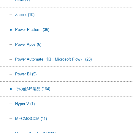
Zabbix
(10)
Power Platform
(36)
Power Apps
(6)
Power Automate（旧：Microsoft Flow）
(23)
Power BI
(5)
その他MS製品
(164)
Hyper-V
(1)
MECM/SCCM
(11)