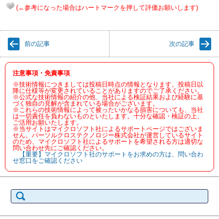
(←参考になった場合はハートマークを押して評価お願いします)
前の記事
次の記事
注意事項・免責事項
※技術情報につきましては投稿日時点の情報となります。投稿日以
降に仕様等が変更されていることがありますのでご了承ください。
※公式な技術情報の紹介の他、当社による検証結果および経験に基
づく独自の見解が含まれている場合がございます。
※これらの技術情報によって被ったいかなる損害についても、当社
は一切責任を負わないものといたします。十分な確認・検証の上、
ご活用お願いたします。
※当サイトはマイクロソフト社によるサポートページではございま
せん。パーソルクロステクノロジー株式会社が運営しているサイト
のため、マイクロソフト社によるサポートを希望される方は適切な
問い合わせ先にご確認ください。
【重要】マイクロソフト社のサポートをお求めの方は、問い合わ
せ窓口をご確認ください
検
索: