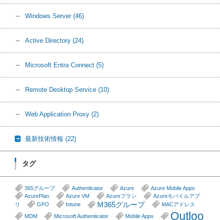
Windows Server
(46)
Active Directory
(24)
Microsoft Entra Connect
(5)
Remote Desktop Service
(10)
Web Application Proxy
(2)
最新技術情報
(22)
タグ
365グループ
Authenticator
Azure
Azure Mobile Apps
AzurePlan
Azure VM
Azureプラン
Azureモバイルアプ
M365グループ
リ
GPO
Intune
MACアドレス
Outloo
MDM
Microsoft Authenticator
Mobile Apps