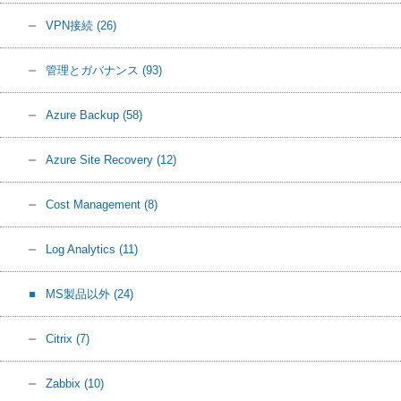
VPN接続
(26)
管理とガバナンス
(93)
Azure Backup
(58)
Azure Site Recovery
(12)
Cost Management
(8)
Log Analytics
(11)
MS製品以外
(24)
Citrix
(7)
Zabbix
(10)