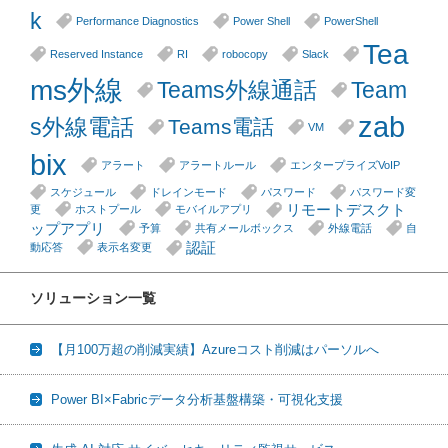
k
Performance Diagnostics
Power Shell
PowerShell
Tea
Reserved Instance
RI
robocopy
Slack
ms外線
Teams外線通話
Team
zab
s外線電話
Teams電話
VM
bix
アラート
アラートルール
エンタープライズVoIP
スケジュール
ドレインモード
パスワード
パスワード変
リモートデスクト
更
ホストプール
モバイルアプリ
ップアプリ
予算
共有メールボックス
外線電話
自
認証
動応答
表示名変更
ソリューション一覧
【月100万超の削減実績】Azureコスト削減はパーソルへ
Power BI×Fabricデータ分析基盤構築・可視化支援