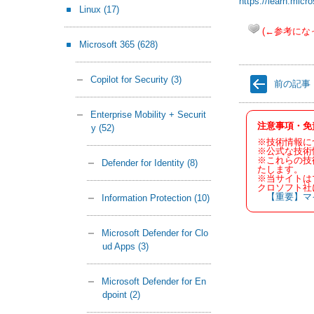
https://learn.micr
Linux
(17)
(←参考にな
Microsoft 365
(628)
Copilot for Security
(3)
前の記事
Enterprise Mobility + Securit
注意事項・免
y
(52)
※技術情報に
※公式な技術
※これらの技
Defender for Identity
(8)
たします。
※当サイトは
クロソフト社
【重要】マ
Information Protection
(10)
Microsoft Defender for Clo
ud Apps
(3)
Microsoft Defender for En
dpoint
(2)