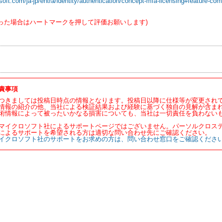
osoft.com/ja-jp/entra/identity/authentication/concept-mfa-licensing#feature-c
った場合はハートマークを押して評価お願いします)
責事項
つきましては投稿日時点の情報となります。投稿日以降に仕様等が変更され
情報の紹介の他、当社による検証結果および経験に基づく独自の見解が含ま
術情報によって被ったいかなる損害についても、当社は一切責任を負わない
マイクロソフト社によるサポートページではございません。パーソルクロス
によるサポートを希望される方は適切な問い合わせ先にご確認ください。
イクロソフト社のサポートをお求めの方は、問い合わせ窓口をご確認くださ