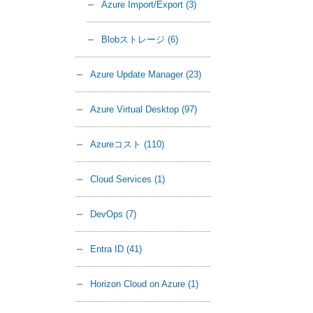
Azure Import/Export
(3)
Blobストレージ
(6)
Azure Update Manager
(23)
Azure Virtual Desktop
(97)
Azureコスト
(110)
Cloud Services
(1)
DevOps
(7)
Entra ID
(41)
Horizon Cloud on Azure
(1)