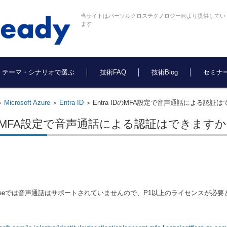
当サイトはパーソルクロステクノロジー㈱より提供してい
ます
テーマ・シナリオで選ぶ
技術FAQ
技術Blog
セミナ
Microsoft Azure
Entra ID
Entra IDのMFA設定で音声通話による認証
>
>
>
 IDのMFA設定で音声通話による認証はできますか
ID Freeでは音声通話はサポートされていませんので、P1以上のライセンスが必