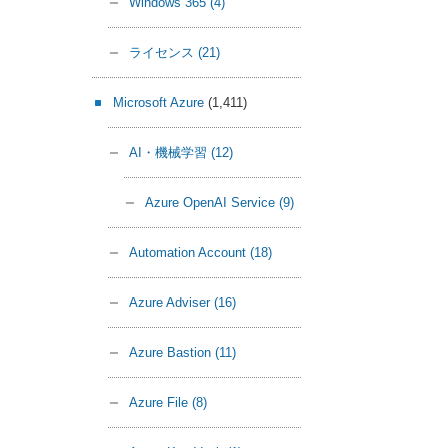
Windows 365
(4)
ライセンス
(21)
Microsoft Azure
(1,411)
AI・機械学習
(12)
Azure OpenAI Service
(9)
Automation Account
(18)
Azure Adviser
(16)
Azure Bastion
(11)
Azure File
(8)