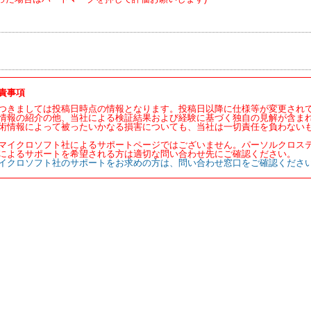
責事項
つきましては投稿日時点の情報となります。投稿日以降に仕様等が変更され
情報の紹介の他、当社による検証結果および経験に基づく独自の見解が含ま
術情報によって被ったいかなる損害についても、当社は一切責任を負わない
マイクロソフト社によるサポートページではございません。パーソルクロス
によるサポートを希望される方は適切な問い合わせ先にご確認ください。
イクロソフト社のサポートをお求めの方は、問い合わせ窓口をご確認くださ