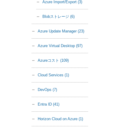
Azure Import/Export
(3)
Blobストレージ
(6)
Azure Update Manager
(23)
Azure Virtual Desktop
(97)
Azureコスト
(109)
Cloud Services
(1)
DevOps
(7)
Entra ID
(41)
Horizon Cloud on Azure
(1)