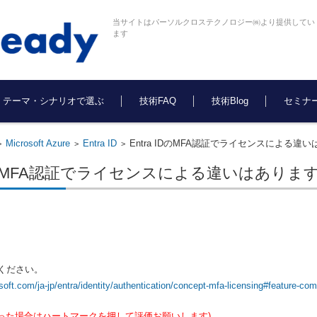
当サイトはパーソルクロステクノロジー㈱より提供してい
ます
テーマ・シナリオで選ぶ
技術FAQ
技術Blog
セミナ
Microsoft Azure
Entra ID
Entra IDのMFA認証でライセンスによる違
>
>
>
 IDのMFA認証でライセンスによる違いはありま
認ください。
osoft.com/ja-jp/entra/identity/authentication/concept-mfa-licensing#feature-c
った場合はハートマークを押して評価お願いします)