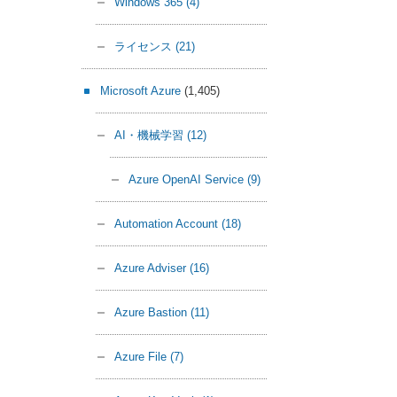
Windows 365
(4)
ライセンス
(21)
Microsoft Azure
(1,405)
AI・機械学習
(12)
Azure OpenAI Service
(9)
Automation Account
(18)
Azure Adviser
(16)
Azure Bastion
(11)
Azure File
(7)