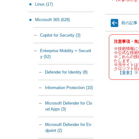
Linux
(17)
Microsoft 365
(628)
前の記事
Copilot for Security
(3)
注意事項・免
※技術情報に
Enterprise Mobility + Securit
※公式な技術
※これらの技
y
(52)
たします。
※当サイトは
クロソフト社
Defender for Identity
(8)
【重要】マ
Information Protection
(10)
Microsoft Defender for Clo
ud Apps
(3)
Microsoft Defender for En
dpoint
(2)