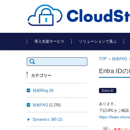
コンテンツに移動
導入支援サービス
ソリューションで選ぶ
TOP
技術FAQ
検
>
索:
Entra
カテゴリー
技術Blog
(9)
Entra ID
あります。
技術FAQ
(2,236)
下記URLをご確
https://learn.micr
Dynamics 365
(2)
(←参考にな