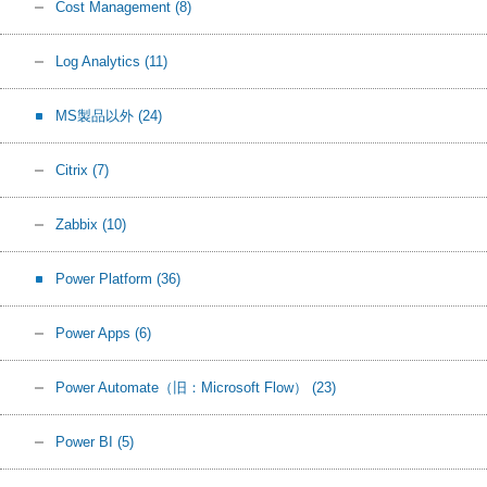
Cost Management
(8)
Log Analytics
(11)
MS製品以外
(24)
Citrix
(7)
Zabbix
(10)
Power Platform
(36)
Power Apps
(6)
Power Automate（旧：Microsoft Flow）
(23)
Power BI
(5)