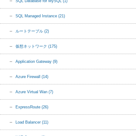
SQL Database for MySQL
(1)
SQL Managed Instance
(21)
ルートテーブル
(2)
仮想ネットワーク
(175)
Application Gateway
(9)
Azure Firewall
(14)
Azure Virtual Wan
(7)
ExpressRoute
(26)
Load Balancer
(11)