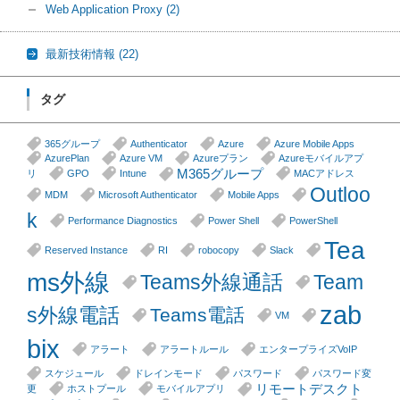
Web Application Proxy
(2)
最新技術情報
(22)
タグ
365グループ
Authenticator
Azure
Azure Mobile Apps
AzurePlan
Azure VM
Azureプラン
Azureモバイルアプ
M365グループ
リ
GPO
Intune
MACアドレス
Outloo
MDM
Microsoft Authenticator
Mobile Apps
k
Performance Diagnostics
Power Shell
PowerShell
Tea
Reserved Instance
RI
robocopy
Slack
ms外線
Teams外線通話
Team
zab
s外線電話
Teams電話
VM
bix
アラート
アラートルール
エンタープライズVoIP
スケジュール
ドレインモード
パスワード
パスワード変
リモートデスクト
更
ホストプール
モバイルアプリ