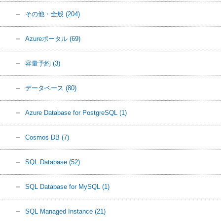
その他・全般
(204)
Azureポータル
(69)
容量予約
(3)
データベース
(80)
Azure Database for PostgreSQL
(1)
Cosmos DB
(7)
SQL Database
(52)
SQL Database for MySQL
(1)
SQL Managed Instance
(21)