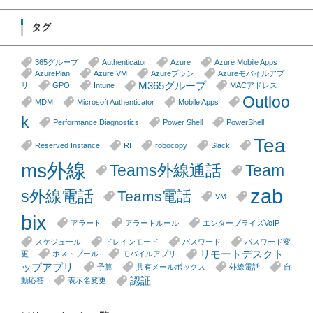
タグ
365グループ
Authenticator
Azure
Azure Mobile Apps
AzurePlan
Azure VM
Azureプラン
Azureモバイルアプ
M365グループ
リ
GPO
Intune
MACアドレス
Outloo
MDM
Microsoft Authenticator
Mobile Apps
k
Performance Diagnostics
Power Shell
PowerShell
Tea
Reserved Instance
RI
robocopy
Slack
ms外線
Teams外線通話
Team
zab
s外線電話
Teams電話
VM
bix
アラート
アラートルール
エンタープライズVoIP
スケジュール
ドレインモード
パスワード
パスワード変
リモートデスクト
更
ホストプール
モバイルアプリ
ップアプリ
予算
共有メールボックス
外線電話
自
認証
動応答
表示名変更