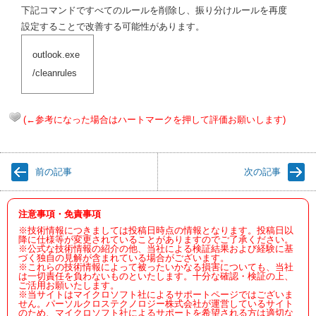
下記コマンドですべてのルールを削除し、振り分けルールを再度
設定することで改善する可能性があります。
outlook.exe
/cleanrules
(←参考になった場合はハートマークを押して評価お願いします)
前の記事
次の記事
注意事項・免責事項
※技術情報につきましては投稿日時点の情報となります。投稿日以
降に仕様等が変更されていることがありますのでご了承ください。
※公式な技術情報の紹介の他、当社による検証結果および経験に基
づく独自の見解が含まれている場合がございます。
※これらの技術情報によって被ったいかなる損害についても、当社
は一切責任を負わないものといたします。十分な確認・検証の上、
ご活用お願いたします。
※当サイトはマイクロソフト社によるサポートページではございま
せん。パーソルクロステクノロジー株式会社が運営しているサイト
のため、マイクロソフト社によるサポートを希望される方は適切な