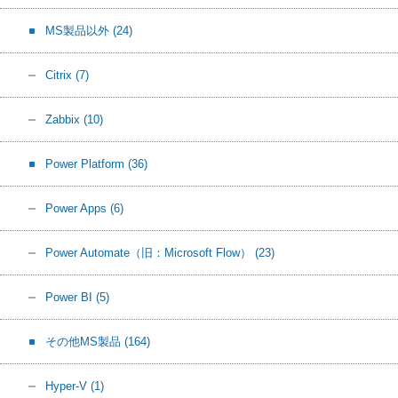
MS製品以外
(24)
Citrix
(7)
Zabbix
(10)
Power Platform
(36)
Power Apps
(6)
Power Automate（旧：Microsoft Flow）
(23)
Power BI
(5)
その他MS製品
(164)
Hyper-V
(1)