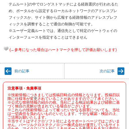
テムルート]の中でロンゲストマッチによる経路選択が行われるた
め、ポータルから設定するローカルネットワークのアドレスプレ
フィックスか、サイト側から広報する経路情報のアドレスプレフ
ィックスを調整することで通信の制御が可能です。
※ユーザー定義ルートでは、通信先として特定のゲートウェイの
インターフェースを指定することはできません
(←参考になった場合はハートマークを押して評価お願いします)
前の記事
次の記事
注意事項・免責事項
※技術情報につきましては投稿日時点の情報となります。投稿日以
降に仕様等が変更されていることがありますのでご了承ください。
※公式な技術情報の紹介の他、当社による検証結果および経験に基
づく独自の見解が含まれている場合がございます。
※これらの技術情報によって被ったいかなる損害についても、当社
は一切責任を負わないものといたします。十分な確認・検証の上、
ご活用お願いたします。
※当サイトはマイクロソフト社によるサポートページではございま
せん。パーソルクロステクノロジー株式会社が運営しているサイト
のため、マイクロソフト社によるサポートを希望される方は適切な