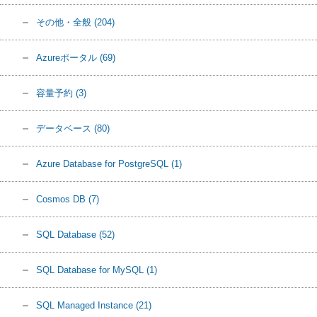
その他・全般
(204)
Azureポータル
(69)
容量予約
(3)
データベース
(80)
Azure Database for PostgreSQL
(1)
Cosmos DB
(7)
SQL Database
(52)
SQL Database for MySQL
(1)
SQL Managed Instance
(21)