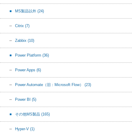
MS製品以外
(24)
Citrix
(7)
Zabbix
(10)
Power Platform
(36)
Power Apps
(6)
Power Automate（旧：Microsoft Flow）
(23)
Power BI
(5)
その他MS製品
(165)
Hyper-V
(1)