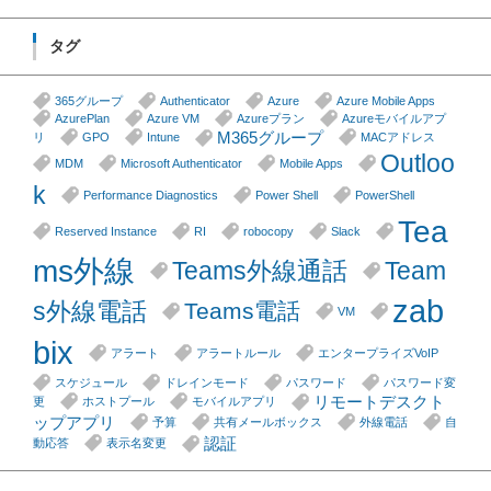
タグ
365グループ
Authenticator
Azure
Azure Mobile Apps
AzurePlan
Azure VM
Azureプラン
Azureモバイルアプ
M365グループ
リ
GPO
Intune
MACアドレス
Outloo
MDM
Microsoft Authenticator
Mobile Apps
k
Performance Diagnostics
Power Shell
PowerShell
Tea
Reserved Instance
RI
robocopy
Slack
ms外線
Teams外線通話
Team
zab
s外線電話
Teams電話
VM
bix
アラート
アラートルール
エンタープライズVoIP
スケジュール
ドレインモード
パスワード
パスワード変
リモートデスクト
更
ホストプール
モバイルアプリ
ップアプリ
予算
共有メールボックス
外線電話
自
認証
動応答
表示名変更