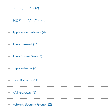
ルートテーブル
(2)
仮想ネットワーク
(176)
Application Gateway
(9)
Azure Firewall
(14)
Azure Virtual Wan
(7)
ExpressRoute
(26)
Load Balancer
(11)
NAT Gateway
(3)
Network Security Group
(12)