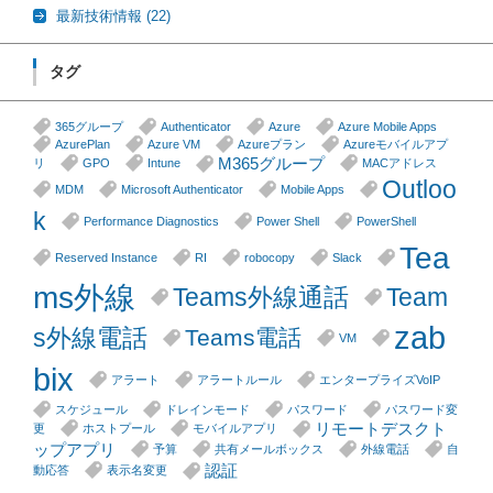
最新技術情報
(22)
タグ
365グループ
Authenticator
Azure
Azure Mobile Apps
AzurePlan
Azure VM
Azureプラン
Azureモバイルアプ
M365グループ
リ
GPO
Intune
MACアドレス
Outloo
MDM
Microsoft Authenticator
Mobile Apps
k
Performance Diagnostics
Power Shell
PowerShell
Tea
Reserved Instance
RI
robocopy
Slack
ms外線
Teams外線通話
Team
zab
s外線電話
Teams電話
VM
bix
アラート
アラートルール
エンタープライズVoIP
スケジュール
ドレインモード
パスワード
パスワード変
リモートデスクト
更
ホストプール
モバイルアプリ
ップアプリ
予算
共有メールボックス
外線電話
自
認証
動応答
表示名変更