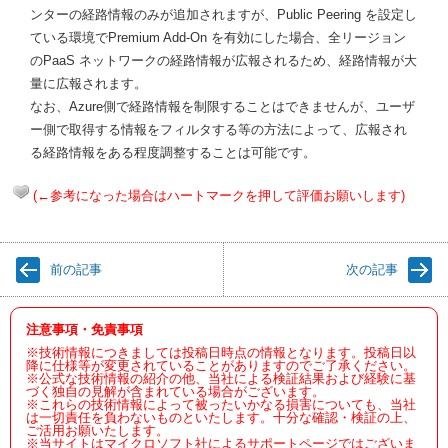
ンターの経路情報のみが追加されますが、Public Peering を設定し
ている環境でPremium Add-On を有効にした場合、全リージョン
のPaaS ネットワークの経路情報が広報されるため、経路情報が大
量に広報されます。
なお、Azure側で経路情報を制限することはできませんが、ユーザ
ー側で取得する情報をフィルタする等の方法によって、広報され
る経路情報をある程度調整することは可能です。
(←参考になった場合はハートマークを押して評価お願いします)
前の記事
次の記事
注意事項・免責事項
※技術情報につきましては投稿日時点の情報となります。投稿日以
降に仕様等が変更されていることがありますのでご了承ください。
※公式な技術情報の紹介の他、当社による検証結果および経験に基
づく独自の見解が含まれている場合がございます。
※これらの技術情報によって被ったいかなる損害についても、当社
は一切責任を負わないものといたします。十分な確認・検証の上、
ご活用お願いたします。
※当サイトはマイクロソフト社によるサポートページではございま