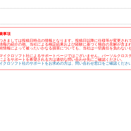
責事項
つきましては投稿日時点の情報となります。投稿日以降に仕様等が変更され
情報の紹介の他、当社による検証結果および経験に基づく独自の見解が含ま
術情報によって被ったいかなる損害についても、当社は一切責任を負わない
マイクロソフト社によるサポートページではございません。パーソルクロス
によるサポートを希望される方は適切な問い合わせ先にご確認ください。
イクロソフト社のサポートをお求めの方は、問い合わせ窓口をご確認くださ