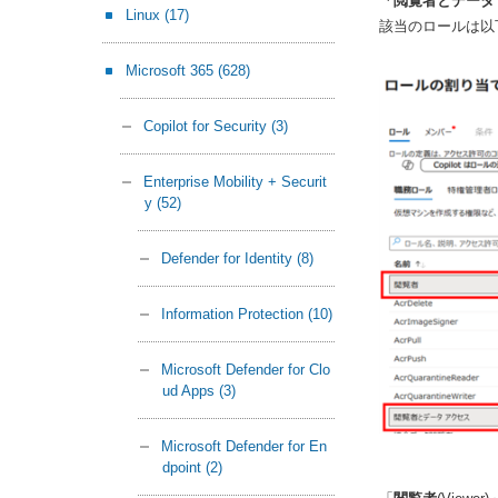
「閲覧者とデータ
Linux
(17)
該当のロールは以
Microsoft 365
(628)
Copilot for Security
(3)
Enterprise Mobility + Securit
y
(52)
Defender for Identity
(8)
Information Protection
(10)
Microsoft Defender for Clo
ud Apps
(3)
Microsoft Defender for En
dpoint
(2)