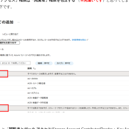
 アクセス」権限は「閲覧者」権限を包含する
（
※間違いです
）と思ってしま
下です。