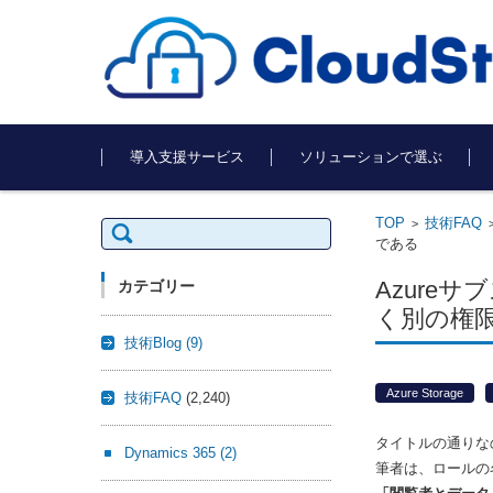
コンテンツに移動
導入支援サービス
ソリューションで選ぶ
TOP
技術FAQ
検
>
索:
である
Azure
カテゴリー
く別の権
技術Blog
(9)
Azure Storage
技術FAQ
(2,240)
タイトルの通りな
Dynamics 365
(2)
筆者は、ロールの