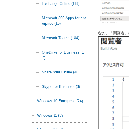
Exchange Online
(119)
Microsoft 365 Apps for ent
erprise
(16)
なお、「閲覧者」の
Microsoft Teams
(184)
OneDrive for Business
(1
7)
SharePoint Online
(46)
Skype for Business
(3)
Windows 10 Enterprise
(24)
Windows 11
(59)