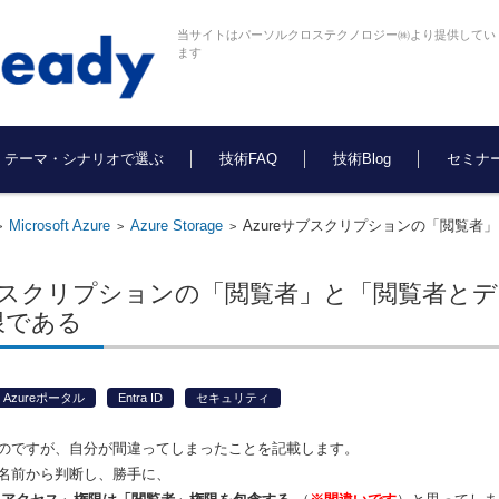
当サイトはパーソルクロステクノロジー㈱より提供してい
ます
テーマ・シナリオで選ぶ
技術FAQ
技術Blog
セミナ
Microsoft Azure
Azure Storage
Azureサブスクリプションの「閲覧
>
>
>
サブスクリプションの「閲覧者」と「閲覧者と
限である
Azureポータル
Entra ID
セキュリティ
のですが、自分が間違ってしまったことを記載します。
名前から判断し、勝手に、