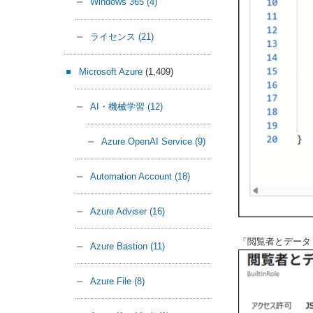
Windows 365
(4)
ライセンス
(21)
Microsoft Azure
(1,409)
AI・機械学習
(12)
Azure OpenAI Service
(9)
Automation Account
(18)
Azure Adviser
(16)
「閲覧者とデータ
Azure Bastion
(11)
Azure File
(8)