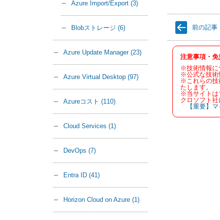
Azure Import/Export
(3)
前の記事
Blobストレージ
(6)
Azure Update Manager
(23)
注意事項・免
※技術情報に
※公式な技術
Azure Virtual Desktop
(97)
※これらの技
たします。
※当サイトは
クロソフト社
Azureコスト
(110)
【重要】マ
Cloud Services
(1)
DevOps
(7)
Entra ID
(41)
Horizon Cloud on Azure
(1)