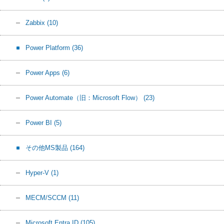
Zabbix
(10)
Power Platform
(36)
Power Apps
(6)
Power Automate（旧：Microsoft Flow）
(23)
Power BI
(5)
その他MS製品
(164)
Hyper-V
(1)
MECM/SCCM
(11)
Microsoft Entra ID
(105)