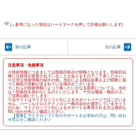
(←参考になった場合はハートマークを押して評価お願いします)
前の記事
次の記事
注意事項・免責事項
※技術情報につきましては投稿日時点の情報となります。投稿日以
降に仕様等が変更されていることがありますのでご了承ください。
※公式な技術情報の紹介の他、当社による検証結果および経験に基
づく独自の見解が含まれている場合がございます。
※これらの技術情報によって被ったいかなる損害についても、当社
は一切責任を負わないものといたします。十分な確認・検証の上、
ご活用お願いたします。
※当サイトはマイクロソフト社によるサポートページではございま
せん。パーソルクロステクノロジー株式会社が運営しているサイト
のため、マイクロソフト社によるサポートを希望される方は適切な
問い合わせ先にご確認ください。
【重要】マイクロソフト社のサポートをお求めの方は、問い合わ
せ窓口をご確認ください
検