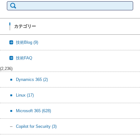
索:
カテゴリー
技術Blog
(9)
技術FAQ
(2,236)
Dynamics 365
(2)
Linux
(17)
Microsoft 365
(628)
Copilot for Security
(3)