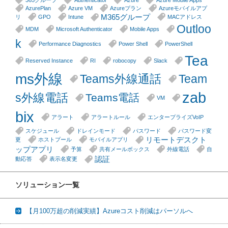
365グループ
Authenticator
Azure
Azure Mobile Apps
AzurePlan
Azure VM
Azureプラン
Azureモバイルアプ
M365グループ
リ
GPO
Intune
MACアドレス
Outloo
MDM
Microsoft Authenticator
Mobile Apps
k
Performance Diagnostics
Power Shell
PowerShell
Tea
Reserved Instance
RI
robocopy
Slack
ms外線
Teams外線通話
Team
zab
s外線電話
Teams電話
VM
bix
アラート
アラートルール
エンタープライズVoIP
スケジュール
ドレインモード
パスワード
パスワード変
リモートデスクト
更
ホストプール
モバイルアプリ
ップアプリ
予算
共有メールボックス
外線電話
自
認証
動応答
表示名変更
ソリューション一覧
【月100万超の削減実績】Azureコスト削減はパーソルへ