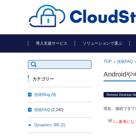
コンテンツに移動
導入支援サービス
ソリューションで選ぶ
TOP
技術FAQ
検
>
索:
Androi
カテゴリー
技術Blog
(9)
Remote Desktop Se
現在、接続できて
技術FAQ
(2,240)
(←参考にな
Dynamics 365
(2)