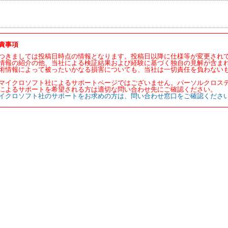
責事項
つきましては投稿日時点の情報となります。投稿日以降に仕様等が変更され
情報の紹介の他、当社による検証結果および経験に基づく独自の見解が含ま
術情報によって被ったいかなる損害についても、当社は一切責任を負わない
マイクロソフト社によるサポートページではございません。パーソルクロス
によるサポートを希望される方は適切な問い合わせ先にご確認ください。
イクロソフト社のサポートをお求めの方は、問い合わせ窓口をご確認くださ