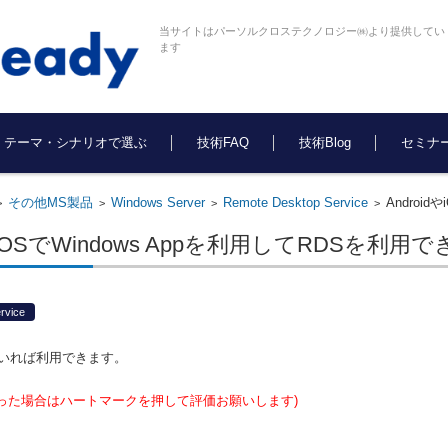
当サイトはパーソルクロステクノロジー㈱より提供してい
ます
テーマ・シナリオで選ぶ
技術FAQ
技術Blog
セミナ
その他MS製品
Windows Server
Remote Desktop Service
Androi
>
>
>
>
dやiOSでWindows Appを利用してRDSを利用
rvice
いれば利用できます。
った場合はハートマークを押して評価お願いします)