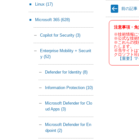
Linux
(17)
前の記事
Microsoft 365
(628)
注意事項・免
※技術情報に
Copilot for Security
(3)
※公式な技術
※これらの技
たします。
※当サイトは
Enterprise Mobility + Securit
クロソフト社
y
(52)
【重要】マ
Defender for Identity
(8)
Information Protection
(10)
Microsoft Defender for Clo
ud Apps
(3)
Microsoft Defender for En
dpoint
(2)