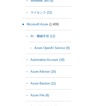
Windows 365
(4)
ライセンス
(21)
Microsoft Azure
(1,409)
AI・機械学習
(12)
Azure OpenAI Service
(9)
Automation Account
(18)
Azure Adviser
(16)
Azure Bastion
(11)
Azure File
(8)