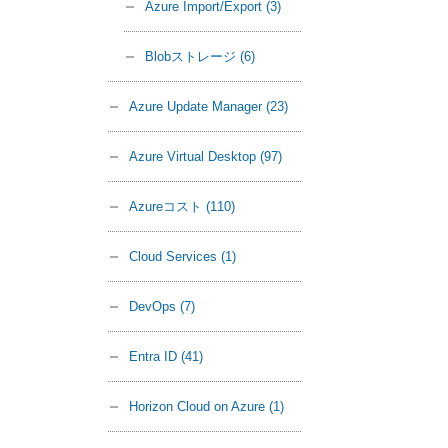
Azure Import/Export
(3)
Blobストレージ
(6)
Azure Update Manager
(23)
Azure Virtual Desktop
(97)
Azureコスト
(110)
Cloud Services
(1)
DevOps
(7)
Entra ID
(41)
Horizon Cloud on Azure
(1)