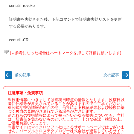
certutil -revoke
証明書を失効させた後、下記コマンドで証明書失効リストを更新
する必要があります。
certutil -CRL
(←参考になった場合はハートマークを押して評価お願いします)
前の記事
次の記事
注意事項・免責事項
※技術情報につきましては投稿日時点の情報となります。投稿日以
降に仕様等が変更されていることがありますのでご了承ください。
※公式な技術情報の紹介の他、当社による検証結果および経験に基
づく独自の見解が含まれている場合がございます。
※これらの技術情報によって被ったいかなる損害についても、当社
は一切責任を負わないものといたします。十分な確認・検証の上、
ご活用お願いたします。
※当サイトはマイクロソフト社によるサポートページではございま
せん。パーソルクロステクノロジー株式会社が運営しているサイト