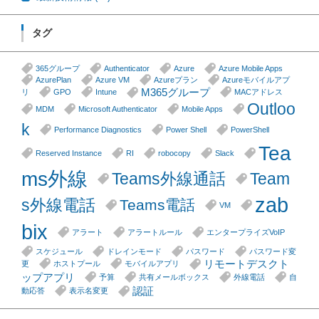
タグ
365グループ
Authenticator
Azure
Azure Mobile Apps
AzurePlan
Azure VM
Azureプラン
Azureモバイルアプ
M365グループ
リ
GPO
Intune
MACアドレス
Outloo
MDM
Microsoft Authenticator
Mobile Apps
k
Performance Diagnostics
Power Shell
PowerShell
Tea
Reserved Instance
RI
robocopy
Slack
ms外線
Teams外線通話
Team
zab
s外線電話
Teams電話
VM
bix
アラート
アラートルール
エンタープライズVoIP
スケジュール
ドレインモード
パスワード
パスワード変
リモートデスクト
更
ホストプール
モバイルアプリ
ップアプリ
予算
共有メールボックス
外線電話
自
認証
動応答
表示名変更