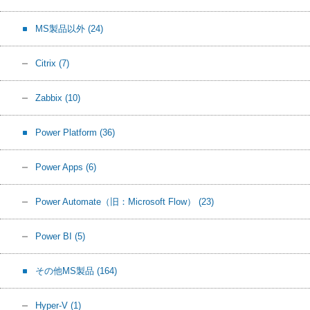
MS製品以外
(24)
Citrix
(7)
Zabbix
(10)
Power Platform
(36)
Power Apps
(6)
Power Automate（旧：Microsoft Flow）
(23)
Power BI
(5)
その他MS製品
(164)
Hyper-V
(1)