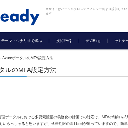
当サイトはパーソルクロステクノロジー㈱より提供してい
ます
テーマ・シナリオで選ぶ
技術FAQ
技術Blog
セミナ
AzureポータルのMFA設定方法
>
ポータルのMFA設定方法
他の管理ポータルにおける多要素認証の義務化の計画での対応で、MFAの強制を
もいらっしゃると思いますが、延長期限の3月15日が迫っていますので、簡単