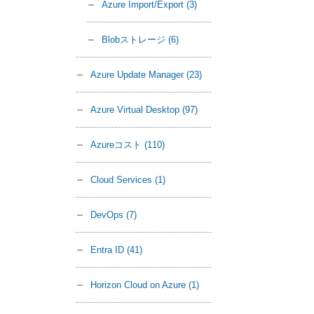
Azure Import/Export
(3)
Blobストレージ
(6)
Azure Update Manager
(23)
Azure Virtual Desktop
(97)
Azureコスト
(110)
Cloud Services
(1)
DevOps
(7)
Entra ID
(41)
Horizon Cloud on Azure
(1)