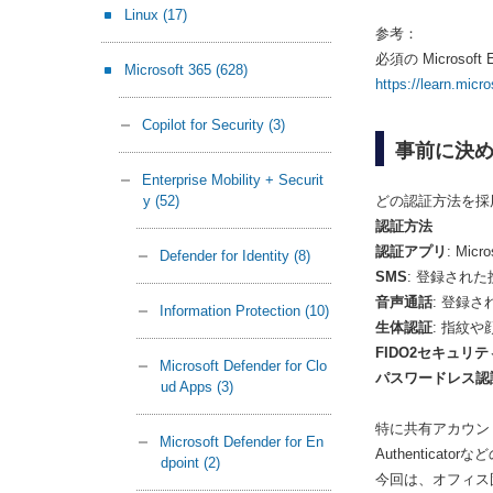
Linux
(17)
参考：
必須の Microsoft E
Microsoft 365
(628)
https://learn.micr
Copilot for Security
(3)
事前に決
Enterprise Mobility + Securit
y
(52)
どの認証方法を採
認証方法
認証アプリ
: Mi
Defender for Identity
(8)
SMS
: 登録され
音声通話
: 登録
Information Protection
(10)
生体認証
: 指紋
FIDO2セキュリ
Microsoft Defender for Clo
パスワードレス認
ud Apps
(3)
特に共有アカウン
Microsoft Defender for En
Authentic
dpoint
(2)
今回は、オフィス