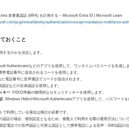
ntra 多要素認証 (MFA) を計画する – Microsoft Entra ID | Microsoft Learn
osoft.com/ja-jp/entra/identity/authentication/concept-mandatory-multifactor-a
めておくこと
用するのかを決定します。
crosoft Authenticatorなどのアプリを使用して、ワンタイムパスコードを生成し
た携帯電話番号に送信されるコードを使用します。
された電話番号に音声通話でコードが送信されます。
や顔認証などの生体認証を使用します。
ティキー
: FIDO2準拠の物理的なセキュリティキーを使用します。
証
: Windows HelloやMicrosoft Authenticatorアプリを使用して、パ
トで利用している場合は検討が必要です。
atorなどの認証の場合、個別設定となるため、複数人で利用する際の運用方法につ
固定電話での音声認証と代替え認証として携帯電話による音声・SMS認証の