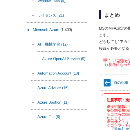
Windows 365
(4)
まとめ
ライセンス
(21)
MSのMFA設定の推
Microsoft Azure
(1,409)
ます。
どうしても1アカ
AI・機械学習
(12)
接続が必要となる
Azure OpenAI Service
(9)
(この記事が
（↑参考になっ
Automation Account
(18)
前の記事
Azure Adviser
(16)
注意事項・免
Azure Bastion
(11)
※技術情報に
※公式な技術
※これらの技
Azure File
(8)
たします。
※当サイトは
クロソフト社
【重要】マ