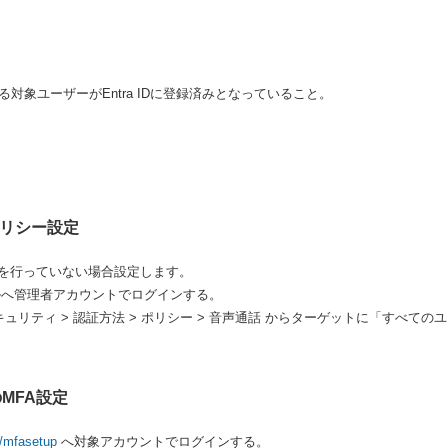
る対象ユーザーがEntra IDに登録済みとなっていること。
IDポリシー設定
を行っていない場合設定します。
ポータルへ管理者アカウントでログインする。
ID > セキュリティ > 認証方法 > ポリシー > 音声通話 からターゲットに「す
のMFA設定
s/mfasetup
へ対象アカウントでログインする。