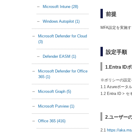
Microsoft Intune
(28)
前提
Windows Autopilot
(1)
MFA設定を実施す
Microsoft Defender for Cloud
(3)
設定手順
Defender EASM
(1)
1.Entra 
Microsoft Defender for Office
365
(1)
※ポリシーの設定
1.1 Azure
Microsoft Graph
(5)
1.2 Entra 
Microsoft Purview
(1)
2.ユーザー
Office 365
(416)
2.1
https://aka.m