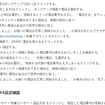
必要のポップアップで[次へ]をクリックする。
を設定します]をクリックし、ポップアップ画面で電話を選択する。
apan (+81)を選択し、登録するメインの電話番号を入力し、「電話する」を
トのセキュリティ保護が出てきた場合は、画面の指示に従う。
電話番号に着信があるので音声の指示に従う。
応答しました。お使いの電話が正常に登録されました。」が表示されたらブラウ
/aka.ms/mfasetup
へ対象アカウントでログインする。
認する画面で、XXXXに電話を掛けるをクリックする。
に従い認証する。
ン後、セキュリティ情報に登録した電話番号が表示されていることを確認する。
イン方法の追加をクリックし、「代替の電話」を選択する。
Japan (+81)を選択し、登録する代替の電話番号を入力し次へをクリックする。
ントのセキュリティ保護が出てきた場合は、画面の指示に従う。
電話番号に着信があるので音声の指示に従う。
に応答しました。お使いの電話が正常に登録されました。」が表示されたら「完了
D MFA設定確認
ID > ユーザー > 対象ユーザー > 認証方法 をクリックし、指定した電話番号が