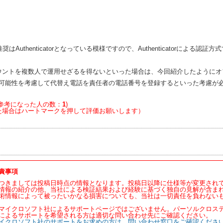
奨はAuthenticatorとなっている模様ですので、Authenticatorによる認証
ウントを複数人で運用せざるを得ないといった場合は、今回紹介したように
可能性を考慮して代替え電話を責任者の電話番号を登録するといった考慮が
参考になった人の数：
1
)
た場合はハートマークを押して評価お願いします）
責事項
つきましては投稿日時点の情報となります。投稿日以降に仕様等が変更され
情報の紹介の他、当社による検証結果および経験に基づく独自の見解が含ま
術情報によって被ったいかなる損害についても、当社は一切責任を負わない
マイクロソフト社によるサポートページではございません。パーソルクロス
によるサポートを希望される方は適切な問い合わせ先にご確認ください。
イクロソフト社のサポートをお求めの方は、問い合わせ窓口をご確認くださ