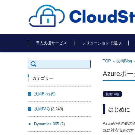
コンテンツに移動
導入支援サービス
ソリューションで選ぶ
TOP
技術Blog
検
>
索:
Azure
カテゴリー
技術Blog
(9)
技術Blog
技術FAQ
(2,240)
はじめに
Azureやその
Dynamics 365
(2)
既に対応済みの方