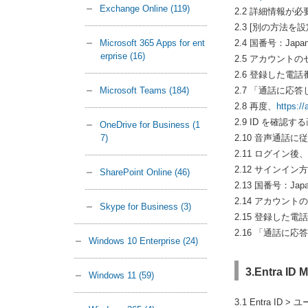
Exchange Online
(119)
2.2 詳細情報が
2.3 [別の方法
Microsoft 365 Apps for ent
2.4 国番号：J
erprise
(16)
2.5 アカウン
2.6 登録した
Microsoft Teams
(184)
2.7 「通話に
2.8 再度、
https:/
2.9 ID を確
OneDrive for Business
(1
7)
2.10 音声通話
2.11 ログイ
2.12 サイン
SharePoint Online
(46)
2.13 国番号：
2.14 アカウ
Skype for Business
(3)
2.15 登録した
2.16 「通話
Windows 10 Enterprise
(24)
3.Entra I
Windows 11
(59)
3.1 Entra 