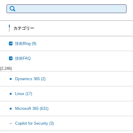
検
索:
カテゴリー
技術Blog
(9)
技術FAQ
(2,246)
Dynamics 365
(2)
Linux
(17)
Microsoft 365
(631)
Copilot for Security
(3)