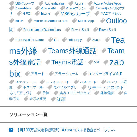
365グループ
Authenticator
Azure
Azure Mobile Apps
AzurePlan
Azure VM
Azureプラン
Azureモバイルアプ
M365グループ
リ
GPO
Intune
MACアドレス
Outloo
MDM
Microsoft Authenticator
Mobile Apps
k
Performance Diagnostics
Power Shell
PowerShell
Tea
Reserved Instance
RI
robocopy
Slack
ms外線
Teams外線通話
Team
zab
s外線電話
Teams電話
VM
bix
アラート
アラートルール
エンタープライズVoIP
スケジュール
ドレインモード
パスワード
パスワード変
リモートデスクト
更
ホストプール
モバイルアプリ
ップアプリ
予算
共有メールボックス
外線電話
自
認証
動応答
表示名変更
ソリューション一覧
【月100万超の削減実績】Azureコスト削減はパーソルへ