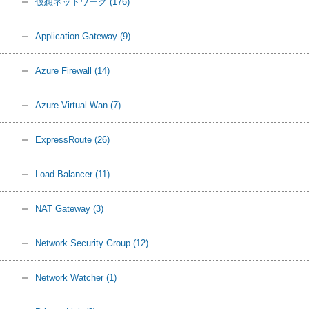
仮想ネットワーク
(176)
Application Gateway
(9)
Azure Firewall
(14)
Azure Virtual Wan
(7)
ExpressRoute
(26)
Load Balancer
(11)
NAT Gateway
(3)
Network Security Group
(12)
Network Watcher
(1)