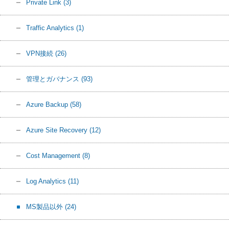
Private Link
(3)
Traffic Analytics
(1)
VPN接続
(26)
管理とガバナンス
(93)
Azure Backup
(58)
Azure Site Recovery
(12)
Cost Management
(8)
Log Analytics
(11)
MS製品以外
(24)