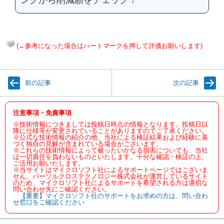
(←参考になった場合はハートマークを押して評価お願いします)
前の記事
次の記事
注意事項・免責事項
※技術情報につきましては投稿日時点の情報となります。投稿日以
降に仕様等が変更されていることがありますのでご了承ください。
※公式な技術情報の紹介の他、当社による検証結果および経験に基
づく独自の見解が含まれている場合がございます。
※これらの技術情報によって被ったいかなる損害についても、当社
は一切責任を負わないものといたします。十分な確認・検証の上、
ご活用お願いたします。
※当サイトはマイクロソフト社によるサポートページではございま
せん。パーソルクロステクノロジー株式会社が運営しているサイト
のため、マイクロソフト社によるサポートを希望される方は適切な
問い合わせ先にご確認ください。
【重要】マイクロソフト社のサポートをお求めの方は、問い合わ
せ窓口をご確認ください