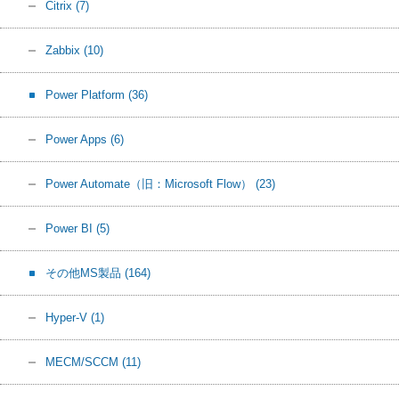
Citrix
(7)
Zabbix
(10)
Power Platform
(36)
Power Apps
(6)
Power Automate（旧：Microsoft Flow）
(23)
Power BI
(5)
その他MS製品
(164)
Hyper-V
(1)
MECM/SCCM
(11)