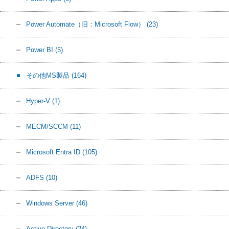
Power Automate（旧：Microsoft Flow）
(23)
Power BI
(5)
その他MS製品
(164)
Hyper-V
(1)
MECM/SCCM
(11)
Microsoft Entra ID
(105)
ADFS
(10)
Windows Server
(46)
Active Directory
(24)