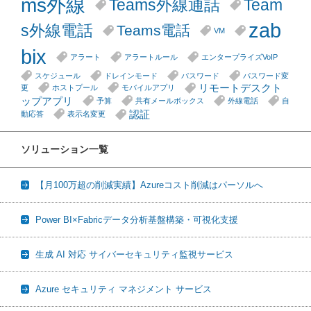
ms外線
Teams外線通話
Team
zab
s外線電話
Teams電話
VM
bix
アラート
アラートルール
エンタープライズVoIP
スケジュール
ドレインモード
パスワード
パスワード変
リモートデスクト
更
ホストプール
モバイルアプリ
ップアプリ
予算
共有メールボックス
外線電話
自
認証
動応答
表示名変更
ソリューション一覧
【月100万超の削減実績】Azureコスト削減はパーソルへ
Power BI×Fabricデータ分析基盤構築・可視化支援
生成 AI 対応 サイバーセキュリティ監視サービス
Azure セキュリティ マネジメント サービス