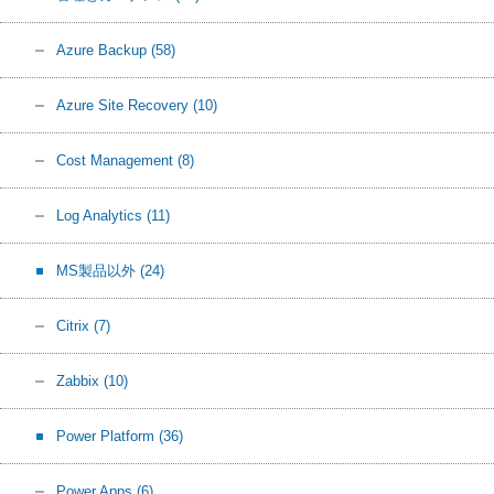
Azure Backup
(58)
Azure Site Recovery
(10)
Cost Management
(8)
Log Analytics
(11)
MS製品以外
(24)
Citrix
(7)
Zabbix
(10)
Power Platform
(36)
Power Apps
(6)