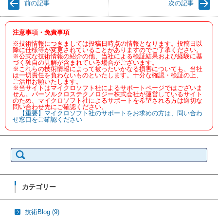
前の記事
次の記事
注意事項・免責事項
※技術情報につきましては投稿日時点の情報となります。投稿日以
降に仕様等が変更されていることがありますのでご了承ください。
※公式な技術情報の紹介の他、当社による検証結果および経験に基
づく独自の見解が含まれている場合がございます。
※これらの技術情報によって被ったいかなる損害についても、当社
は一切責任を負わないものといたします。十分な確認・検証の上、
ご活用お願いたします。
※当サイトはマイクロソフト社によるサポートページではございま
せん。パーソルクロステクノロジー株式会社が運営しているサイト
のため、マイクロソフト社によるサポートを希望される方は適切な
問い合わせ先にご確認ください。
【重要】マイクロソフト社のサポートをお求めの方は、問い合わ
せ窓口をご確認ください
検
索:
カテゴリー
技術Blog
(9)