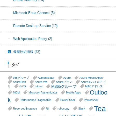
Microsoft Entra Connect
(5)
Remote Desktop Service
(10)
Web Application Proxy
(2)
最新技術情報
(22)
タグ
365グループ
Authenticator
Azure
Azure Mobile Apps
AzurePlan
Azure VM
Azureプラン
Azureモバイルアプ
M365グループ
リ
GPO
Intune
MACアドレス
Outloo
MDM
Microsoft Authenticator
Mobile Apps
k
Performance Diagnostics
Power Shell
PowerShell
Tea
Reserved Instance
RI
robocopy
Slack