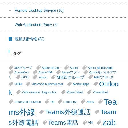
Remote Desktop Service
(10)
Web Application Proxy
(2)
最新技術情報
(22)
タグ
365グループ
Authenticator
Azure
Azure Mobile Apps
AzurePlan
Azure VM
Azureプラン
Azureモバイルアプ
M365グループ
リ
GPO
Intune
MACアドレス
Outloo
MDM
Microsoft Authenticator
Mobile Apps
k
Performance Diagnostics
Power Shell
PowerShell
Tea
Reserved Instance
RI
robocopy
Slack
ms外線
Teams外線通話
Team
zab
s外線電話
Teams電話
VM