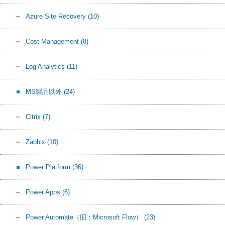
Azure Site Recovery
(10)
Cost Management
(8)
Log Analytics
(11)
MS製品以外
(24)
Citrix
(7)
Zabbix
(10)
Power Platform
(36)
Power Apps
(6)
Power Automate（旧：Microsoft Flow）
(23)