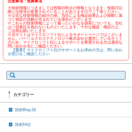
注意事項・免責事項
※技術情報につきましては投稿日時点の情報となります。投稿日以
降に仕様等が変更されていることがありますのでご了承ください。
※公式な技術情報の紹介の他、当社による検証結果および経験に基
づく独自の見解が含まれている場合がございます。
※これらの技術情報によって被ったいかなる損害についても、当社
は一切責任を負わないものといたします。十分な確認・検証の上、
ご活用お願いたします。
※当サイトはマイクロソフト社によるサポートページではございま
せん。パーソルクロステクノロジー株式会社が運営しているサイト
のため、マイクロソフト社によるサポートを希望される方は適切な
問い合わせ先にご確認ください。
【重要】マイクロソフト社のサポートをお求めの方は、問い合わ
せ窓口をご確認ください
検
索:
カテゴリー
技術Blog
(9)
技術FAQ