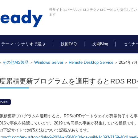
当サイトはパーソルクロステクノロジー㈱より提供してい
ます
テーマ・シナリオで選ぶ
技術FAQ
技術Blog
セミナ
その他MS製品
Windows Server
Remote Desktop Service
2024年
>
>
>
>
7月度累積更新プログラムを適用するとRDS 
rvice
OSの累積更新プログラムを適用すると、RDSのRDゲートウェイが異常終了する
rver 2016で事象を確認しています。2019でも同様の事象が発生している模様です
の下記サイトで対応方法について記載があります。
icrosoft.com/en-us/topic/july-9-2024-kb5040434-os-build-14393-7159-40d1bae