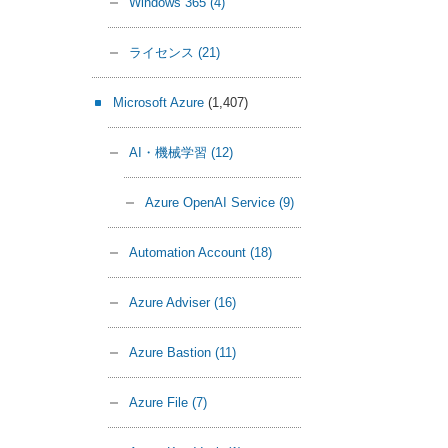
Windows 365
(4)
ライセンス
(21)
Microsoft Azure
(1,407)
AI・機械学習
(12)
Azure OpenAI Service
(9)
Automation Account
(18)
Azure Adviser
(16)
Azure Bastion
(11)
Azure File
(7)