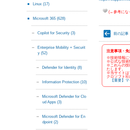
Linux
(17)
(←参考にな
Microsoft 365
(628)
Copilot for Security
(3)
前の記事
Enterprise Mobility + Securit
注意事項・免
y
(52)
※技術情報に
※公式な技術
※これらの技
Defender for Identity
(8)
たします。
※当サイトは
クロソフト社
【重要】マ
Information Protection
(10)
Microsoft Defender for Clo
ud Apps
(3)
Microsoft Defender for En
dpoint
(2)