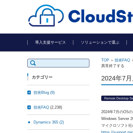
コンテンツに移動
導入支援サービス
ソリューションで選ぶ
TOP
技術FAQ
検
>
索:
異常終了する
2024年
カテゴリー
技術Blog
(9)
Remote Desktop Se
技術FAQ
(2,238)
2024年7月の
Windows Se
Dynamics 365
(2)
マイクロソフト社
https://support.m