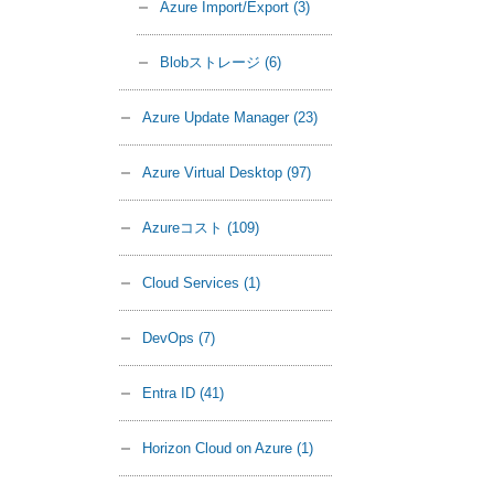
Azure Import/Export
(3)
Blobストレージ
(6)
Azure Update Manager
(23)
Azure Virtual Desktop
(97)
Azureコスト
(109)
Cloud Services
(1)
DevOps
(7)
Entra ID
(41)
Horizon Cloud on Azure
(1)