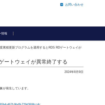
お問い合わせ
ー情報
7月度累積更新プログラムを適用するとRDS RDゲートウェイが
RDゲートウェイが異常終了する
2024年8月9日
事象が発生しています。
。
f-65b4-467f-9bd9-729d369fcc4c