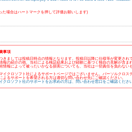
った場合はハートマークを押して評価お願いします)
責事項
つきましては投稿日時点の情報となります。投稿日以降に仕様等が変更され
情報の紹介の他、当社による検証結果および経験に基づく独自の見解が含ま
術情報によって被ったいかなる損害についても、当社は一切責任を負わない
マイクロソフト社によるサポートページではございません。パーソルクロス
によるサポートを希望される方は適切な問い合わせ先にご確認ください。
イクロソフト社のサポートをお求めの方は、問い合わせ窓口をご確認くださ