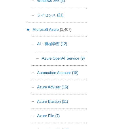
Windows 365
(4)
ライセンス
(21)
Microsoft Azure
(1,407)
AI・機械学習
(12)
Azure OpenAI Service
(9)
Automation Account
(18)
Azure Adviser
(16)
Azure Bastion
(11)
Azure File
(7)