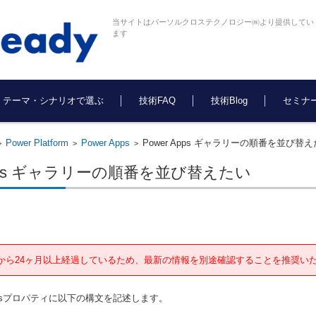
当サイトはパーソルクロステクノロジー㈱より提供してい
ます
テーマ・シナリオで選ぶ
技術FAQ
技術Blog
セミナ
Power Platform
Power Apps
Power Apps ギャラリーの順番を並び替
>
>
>
Apps ギャラリーの順番を並び替えたい
から24ヶ月以上経過しているため、最新の情報を別途確認することを推奨い
msプロパティに以下の構文を記述します。