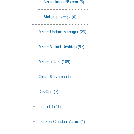
Azure Import/Export
(3)
Blobストレージ
(6)
Azure Update Manager
(23)
Azure Virtual Desktop
(97)
Azureコスト
(109)
Cloud Services
(1)
DevOps
(7)
Entra ID
(41)
Horizon Cloud on Azure
(1)