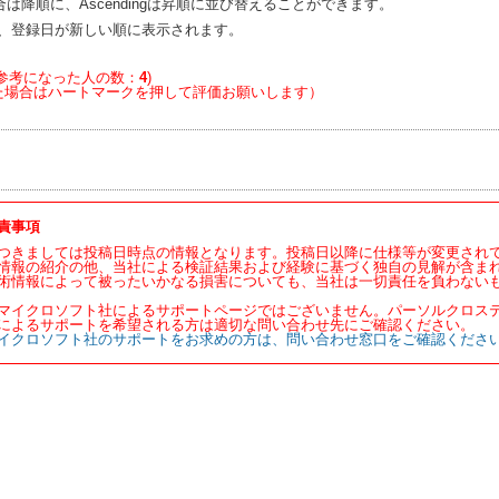
の場合は降順に、Ascendingは昇順に並び替えることができます。
、登録日が新しい順に表示されます。
参考になった人の数：
4
)
た場合はハートマークを押して評価お願いします）
責事項
つきましては投稿日時点の情報となります。投稿日以降に仕様等が変更され
情報の紹介の他、当社による検証結果および経験に基づく独自の見解が含ま
術情報によって被ったいかなる損害についても、当社は一切責任を負わない
マイクロソフト社によるサポートページではございません。パーソルクロス
によるサポートを希望される方は適切な問い合わせ先にご確認ください。
イクロソフト社のサポートをお求めの方は、問い合わせ窓口をご確認くださ