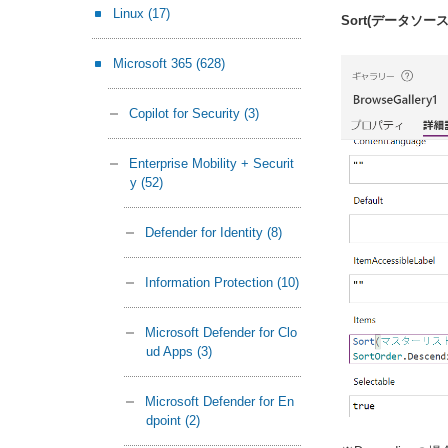
Linux
(17)
Sort(データソース
Microsoft 365
(628)
Copilot for Security
(3)
Enterprise Mobility + Securit
y
(52)
Defender for Identity
(8)
Information Protection
(10)
Microsoft Defender for Clo
ud Apps
(3)
Microsoft Defender for En
dpoint
(2)