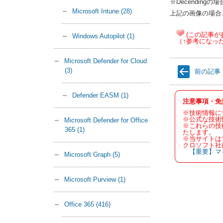
※Decending
Microsoft Intune
(28)
上記の画像の場合
(この記事が
Windows Autopilot
(1)
（↑参考になっ
Microsoft Defender for Cloud
(3)
前の記事
Defender EASM
(1)
注意事項・免
※技術情報に
※公式な技術
Microsoft Defender for Office
※これらの技
365
(1)
たします。
※当サイトは
クロソフト社
【重要】マ
Microsoft Graph
(5)
Microsoft Purview
(1)
Office 365
(416)