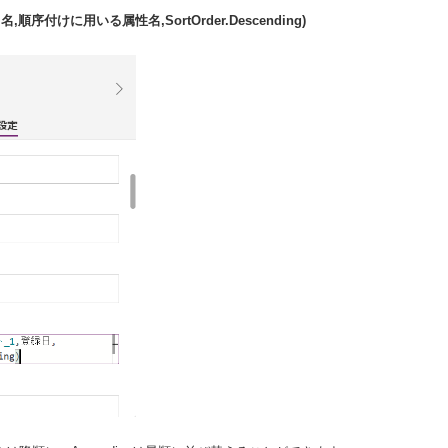
名,順序付けに用いる属性名,SortOrder.Descending)