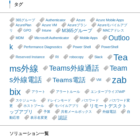
タグ
365グループ
Authenticator
Azure
Azure Mobile Apps
AzurePlan
Azure VM
Azureプラン
Azureモバイルアプ
M365グループ
リ
GPO
Intune
MACアドレス
Outloo
MDM
Microsoft Authenticator
Mobile Apps
k
Performance Diagnostics
Power Shell
PowerShell
Tea
Reserved Instance
RI
robocopy
Slack
ms外線
Teams外線通話
Team
zab
s外線電話
Teams電話
VM
bix
アラート
アラートルール
エンタープライズVoIP
スケジュール
ドレインモード
パスワード
パスワード変
リモートデスクト
更
ホストプール
モバイルアプリ
ップアプリ
予算
共有メールボックス
外線電話
自
認証
動応答
表示名変更
ソリューション一覧