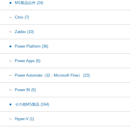
MS製品以外
(24)
Citrix
(7)
Zabbix
(10)
Power Platform
(36)
Power Apps
(6)
Power Automate（旧：Microsoft Flow）
(23)
Power BI
(5)
その他MS製品
(164)
Hyper-V
(1)