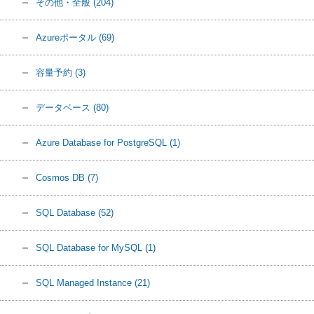
その他・全般
(204)
Azureポータル
(69)
容量予約
(3)
データベース
(80)
Azure Database for PostgreSQL
(1)
Cosmos DB
(7)
SQL Database
(52)
SQL Database for MySQL
(1)
SQL Managed Instance
(21)