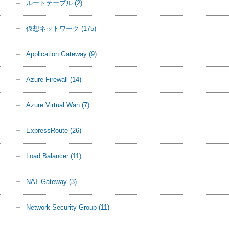
ルートテーブル
(2)
仮想ネットワーク
(175)
Application Gateway
(9)
Azure Firewall
(14)
Azure Virtual Wan
(7)
ExpressRoute
(26)
Load Balancer
(11)
NAT Gateway
(3)
Network Security Group
(11)