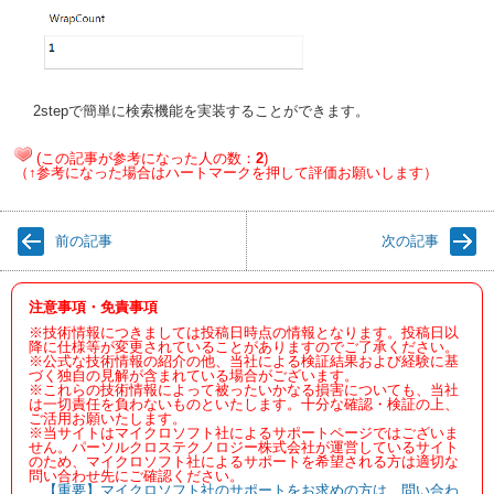
2stepで簡単に検索機能を実装することができます。
(この記事が参考になった人の数：
2
)
（↑参考になった場合はハートマークを押して評価お願いします）
前の記事
次の記事
注意事項・免責事項
※技術情報につきましては投稿日時点の情報となります。投稿日以
降に仕様等が変更されていることがありますのでご了承ください。
※公式な技術情報の紹介の他、当社による検証結果および経験に基
づく独自の見解が含まれている場合がございます。
※これらの技術情報によって被ったいかなる損害についても、当社
は一切責任を負わないものといたします。十分な確認・検証の上、
ご活用お願いたします。
※当サイトはマイクロソフト社によるサポートページではございま
せん。パーソルクロステクノロジー株式会社が運営しているサイト
のため、マイクロソフト社によるサポートを希望される方は適切な
問い合わせ先にご確認ください。
【重要】マイクロソフト社のサポートをお求めの方は、問い合わ