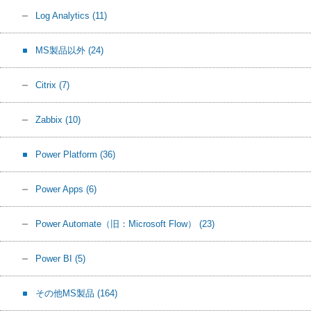
Log Analytics
(11)
MS製品以外
(24)
Citrix
(7)
Zabbix
(10)
Power Platform
(36)
Power Apps
(6)
Power Automate（旧：Microsoft Flow）
(23)
Power BI
(5)
その他MS製品
(164)