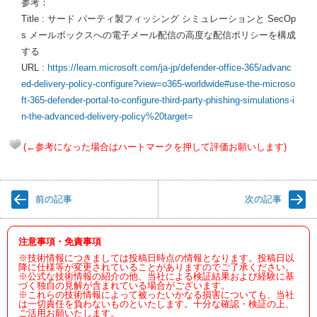
参考：
Title : サード パーティ製フィッシング シミュレーションと SecOp
s メールボックスへの電子メール配信の高度な配信ポリシーを構成
する
URL :
https://learn.microsoft.com/ja-jp/defender-office-365/advanc
ed-delivery-policy-configure?view=o365-worldwide#use-the-microso
ft-365-defender-portal-to-configure-third-party-phishing-simulations-i
n-the-advanced-delivery-policy%20target=
(←参考になった場合はハートマークを押して評価お願いします)
前の記事
次の記事
注意事項・免責事項
※技術情報につきましては投稿日時点の情報となります。投稿日以
降に仕様等が変更されていることがありますのでご了承ください。
※公式な技術情報の紹介の他、当社による検証結果および経験に基
づく独自の見解が含まれている場合がございます。
※これらの技術情報によって被ったいかなる損害についても、当社
は一切責任を負わないものといたします。十分な確認・検証の上、
ご活用お願いたします。