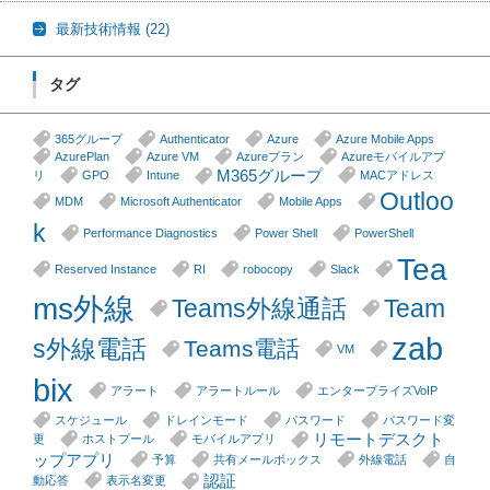
最新技術情報
(22)
タグ
365グループ
Authenticator
Azure
Azure Mobile Apps
AzurePlan
Azure VM
Azureプラン
Azureモバイルアプ
M365グループ
リ
GPO
Intune
MACアドレス
Outloo
MDM
Microsoft Authenticator
Mobile Apps
k
Performance Diagnostics
Power Shell
PowerShell
Tea
Reserved Instance
RI
robocopy
Slack
ms外線
Teams外線通話
Team
zab
s外線電話
Teams電話
VM
bix
アラート
アラートルール
エンタープライズVoIP
スケジュール
ドレインモード
パスワード
パスワード変
リモートデスクト
更
ホストプール
モバイルアプリ
ップアプリ
予算
共有メールボックス
外線電話
自
認証
動応答
表示名変更