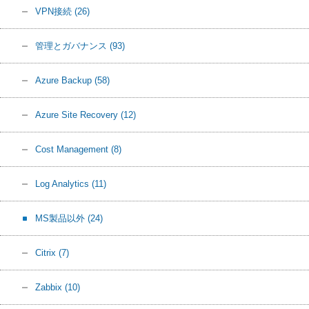
VPN接続
(26)
管理とガバナンス
(93)
Azure Backup
(58)
Azure Site Recovery
(12)
Cost Management
(8)
Log Analytics
(11)
MS製品以外
(24)
Citrix
(7)
Zabbix
(10)