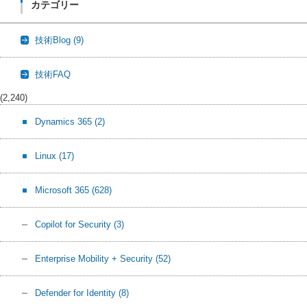
カテゴリー
技術Blog
(9)
技術FAQ
(2,240)
Dynamics 365
(2)
Linux
(17)
Microsoft 365
(628)
Copilot for Security
(3)
Enterprise Mobility + Security
(52)
Defender for Identity
(8)