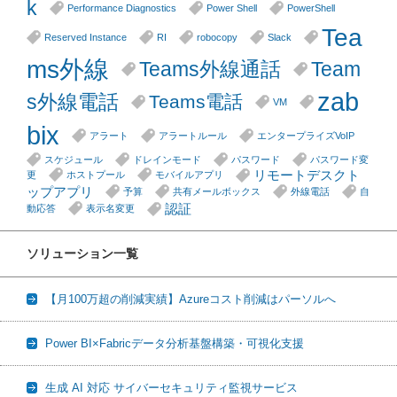
k
Performance Diagnostics
Power Shell
PowerShell
Tea
Reserved Instance
RI
robocopy
Slack
ms外線
Teams外線通話
Team
zab
s外線電話
Teams電話
VM
bix
アラート
アラートルール
エンタープライズVoIP
スケジュール
ドレインモード
パスワード
パスワード変
リモートデスクト
更
ホストプール
モバイルアプリ
ップアプリ
予算
共有メールボックス
外線電話
自
認証
動応答
表示名変更
ソリューション一覧
【月100万超の削減実績】Azureコスト削減はパーソルへ
Power BI×Fabricデータ分析基盤構築・可視化支援
生成 AI 対応 サイバーセキュリティ監視サービス