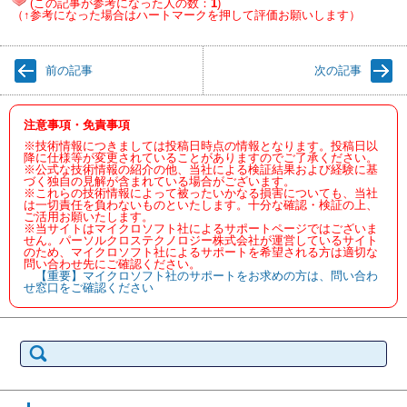
(この記事が参考になった人の数：
1
)
（↑参考になった場合はハートマークを押して評価お願いします）
前の記事
次の記事
注意事項・免責事項
※技術情報につきましては投稿日時点の情報となります。投稿日以
降に仕様等が変更されていることがありますのでご了承ください。
※公式な技術情報の紹介の他、当社による検証結果および経験に基
づく独自の見解が含まれている場合がございます。
※これらの技術情報によって被ったいかなる損害についても、当社
は一切責任を負わないものといたします。十分な確認・検証の上、
ご活用お願いたします。
※当サイトはマイクロソフト社によるサポートページではございま
せん。パーソルクロステクノロジー株式会社が運営しているサイト
のため、マイクロソフト社によるサポートを希望される方は適切な
問い合わせ先にご確認ください。
【重要】マイクロソフト社のサポートをお求めの方は、問い合わ
せ窓口をご確認ください
検
索: