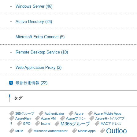
Windows Server
(46)
Active Directory
(24)
Microsoft Entra Connect
(5)
Remote Desktop Service
(10)
Web Application Proxy
(2)
最新技術情報
(22)
タグ
365グループ
Authenticator
Azure
Azure Mobile Apps
AzurePlan
Azure VM
Azureプラン
Azureモバイルアプ
M365グループ
リ
GPO
Intune
MACアドレス
Outloo
MDM
Microsoft Authenticator
Mobile Apps