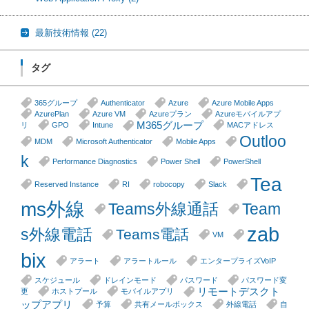
最新技術情報
(22)
タグ
365グループ
Authenticator
Azure
Azure Mobile Apps
AzurePlan
Azure VM
Azureプラン
Azureモバイルアプ
M365グループ
リ
GPO
Intune
MACアドレス
Outloo
MDM
Microsoft Authenticator
Mobile Apps
k
Performance Diagnostics
Power Shell
PowerShell
Tea
Reserved Instance
RI
robocopy
Slack
ms外線
Teams外線通話
Team
zab
s外線電話
Teams電話
VM
bix
アラート
アラートルール
エンタープライズVoIP
スケジュール
ドレインモード
パスワード
パスワード変
リモートデスクト
更
ホストプール
モバイルアプリ
ップアプリ
予算
共有メールボックス
外線電話
自