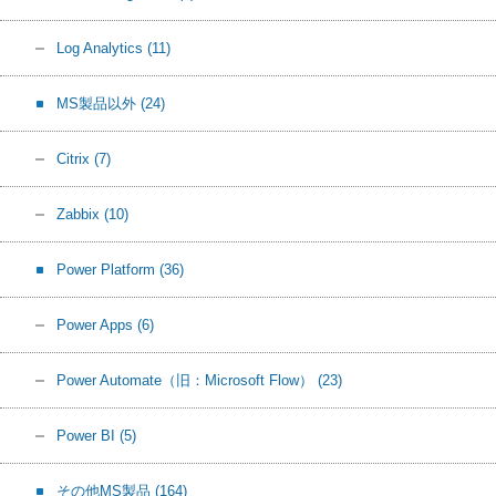
Log Analytics
(11)
MS製品以外
(24)
Citrix
(7)
Zabbix
(10)
Power Platform
(36)
Power Apps
(6)
Power Automate（旧：Microsoft Flow）
(23)
Power BI
(5)
その他MS製品
(164)