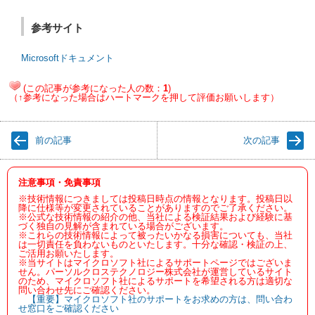
参考サイト
Microsoftドキュメント
(この記事が参考になった人の数：
1
)
（↑参考になった場合はハートマークを押して評価お願いします）
前の記事
次の記事
注意事項・免責事項
※技術情報につきましては投稿日時点の情報となります。投稿日以
降に仕様等が変更されていることがありますのでご了承ください。
※公式な技術情報の紹介の他、当社による検証結果および経験に基
づく独自の見解が含まれている場合がございます。
※これらの技術情報によって被ったいかなる損害についても、当社
は一切責任を負わないものといたします。十分な確認・検証の上、
ご活用お願いたします。
※当サイトはマイクロソフト社によるサポートページではございま
せん。パーソルクロステクノロジー株式会社が運営しているサイト
のため、マイクロソフト社によるサポートを希望される方は適切な
問い合わせ先にご確認ください。
【重要】マイクロソフト社のサポートをお求めの方は、問い合わ
せ窓口をご確認ください