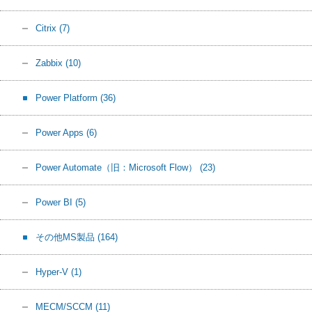
Citrix
(7)
Zabbix
(10)
Power Platform
(36)
Power Apps
(6)
Power Automate（旧：Microsoft Flow）
(23)
Power BI
(5)
その他MS製品
(164)
Hyper-V
(1)
MECM/SCCM
(11)