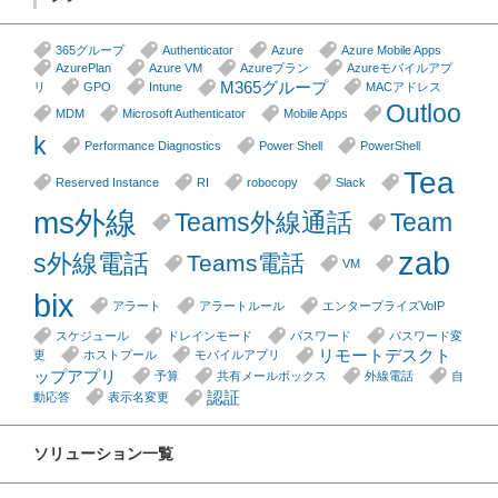
365グループ
Authenticator
Azure
Azure Mobile Apps
AzurePlan
Azure VM
Azureプラン
Azureモバイルアプ
M365グループ
リ
GPO
Intune
MACアドレス
Outloo
MDM
Microsoft Authenticator
Mobile Apps
k
Performance Diagnostics
Power Shell
PowerShell
Tea
Reserved Instance
RI
robocopy
Slack
ms外線
Teams外線通話
Team
zab
s外線電話
Teams電話
VM
bix
アラート
アラートルール
エンタープライズVoIP
スケジュール
ドレインモード
パスワード
パスワード変
リモートデスクト
更
ホストプール
モバイルアプリ
ップアプリ
予算
共有メールボックス
外線電話
自
認証
動応答
表示名変更
ソリューション一覧