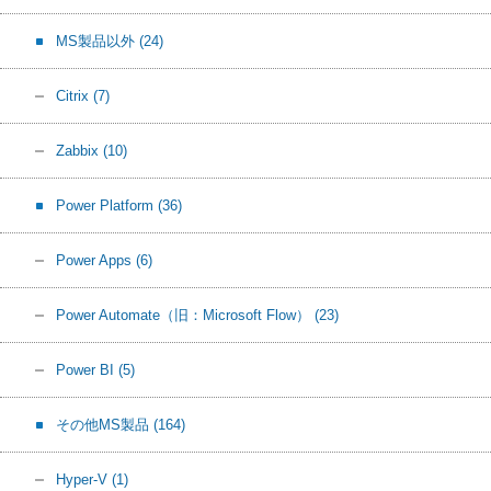
MS製品以外
(24)
Citrix
(7)
Zabbix
(10)
Power Platform
(36)
Power Apps
(6)
Power Automate（旧：Microsoft Flow）
(23)
Power BI
(5)
その他MS製品
(164)
Hyper-V
(1)