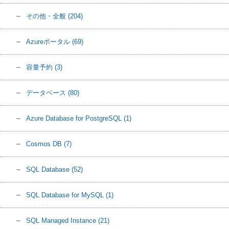
その他・全般
(204)
Azureポータル
(69)
容量予約
(3)
データベース
(80)
Azure Database for PostgreSQL
(1)
Cosmos DB
(7)
SQL Database
(52)
SQL Database for MySQL
(1)
SQL Managed Instance
(21)