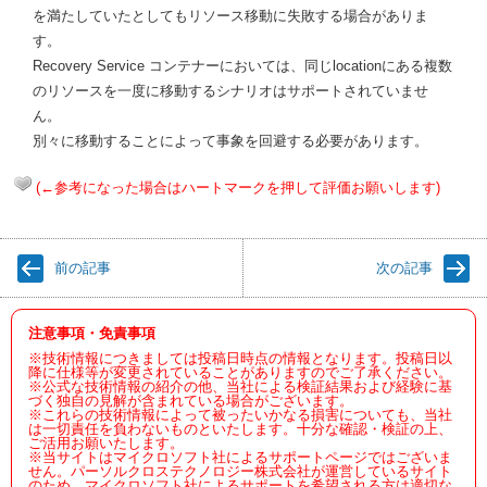
を満たしていたとしてもリソース移動に失敗する場合がありま
す。
Recovery Service コンテナーにおいては、同じlocationにある複数
のリソースを一度に移動するシナリオはサポートされていませ
ん。
別々に移動することによって事象を回避する必要があります。
(←参考になった場合はハートマークを押して評価お願いします)
前の記事
次の記事
注意事項・免責事項
※技術情報につきましては投稿日時点の情報となります。投稿日以
降に仕様等が変更されていることがありますのでご了承ください。
※公式な技術情報の紹介の他、当社による検証結果および経験に基
づく独自の見解が含まれている場合がございます。
※これらの技術情報によって被ったいかなる損害についても、当社
は一切責任を負わないものといたします。十分な確認・検証の上、
ご活用お願いたします。
※当サイトはマイクロソフト社によるサポートページではございま
せん。パーソルクロステクノロジー株式会社が運営しているサイト
のため、マイクロソフト社によるサポートを希望される方は適切な