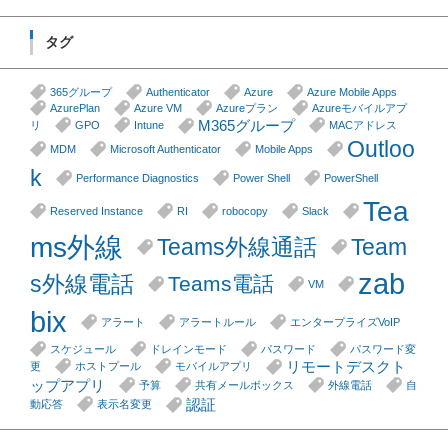
タグ
365グループ
Authenticator
Azure
Azure Mobile Apps
AzurePlan
Azure VM
Azureプラン
Azureモバイルアプ
M365グループ
リ
GPO
Intune
MACアドレス
Outloo
MDM
Microsoft Authenticator
Mobile Apps
k
Performance Diagnostics
Power Shell
PowerShell
Tea
Reserved Instance
RI
robocopy
Slack
ms外線
Teams外線通話
Team
zab
s外線電話
Teams電話
VM
bix
アラート
アラートルール
エンタープライズVoIP
スケジュール
ドレインモード
パスワード
パスワード変
リモートデスクト
更
ホストプール
モバイルアプリ
ップアプリ
予算
共有メールボックス
外線電話
自
認証
動応答
表示名変更