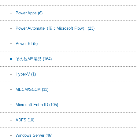
Power Apps
(6)
Power Automate（旧：Microsoft Flow）
(23)
Power BI
(5)
その他MS製品
(164)
Hyper-V
(1)
MECM/SCCM
(11)
Microsoft Entra ID
(105)
ADFS
(10)
Windows Server
(46)