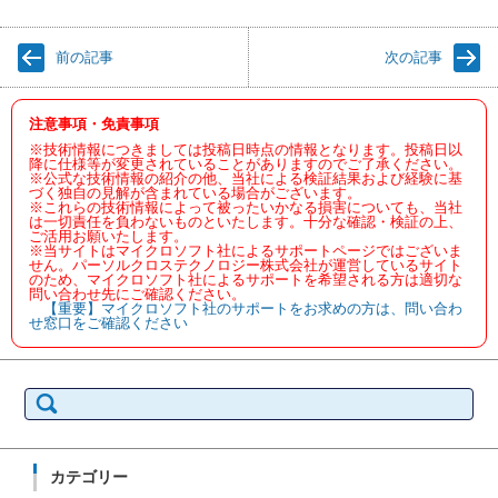
前の記事
次の記事
注意事項・免責事項
※技術情報につきましては投稿日時点の情報となります。投稿日以
降に仕様等が変更されていることがありますのでご了承ください。
※公式な技術情報の紹介の他、当社による検証結果および経験に基
づく独自の見解が含まれている場合がございます。
※これらの技術情報によって被ったいかなる損害についても、当社
は一切責任を負わないものといたします。十分な確認・検証の上、
ご活用お願いたします。
※当サイトはマイクロソフト社によるサポートページではございま
せん。パーソルクロステクノロジー株式会社が運営しているサイト
のため、マイクロソフト社によるサポートを希望される方は適切な
問い合わせ先にご確認ください。
【重要】マイクロソフト社のサポートをお求めの方は、問い合わ
せ窓口をご確認ください
検
索:
カテゴリー