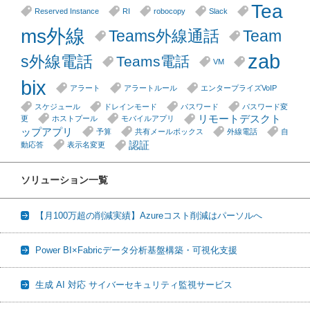
Tea
Reserved Instance
RI
robocopy
Slack
ms外線
Teams外線通話
Team
zab
s外線電話
Teams電話
VM
bix
アラート
アラートルール
エンタープライズVoIP
スケジュール
ドレインモード
パスワード
パスワード変
リモートデスクト
更
ホストプール
モバイルアプリ
ップアプリ
予算
共有メールボックス
外線電話
自
認証
動応答
表示名変更
ソリューション一覧
【月100万超の削減実績】Azureコスト削減はパーソルへ
Power BI×Fabricデータ分析基盤構築・可視化支援
生成 AI 対応 サイバーセキュリティ監視サービス