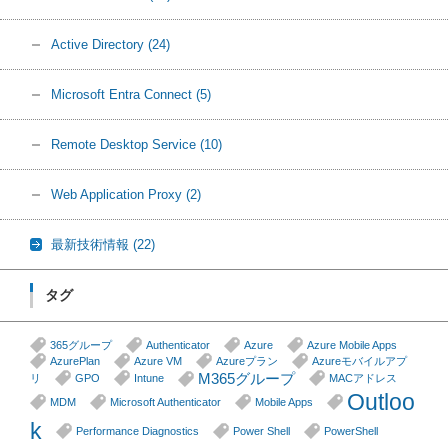
Active Directory
(24)
Microsoft Entra Connect
(5)
Remote Desktop Service
(10)
Web Application Proxy
(2)
最新技術情報
(22)
タグ
365グループ
Authenticator
Azure
Azure Mobile Apps
AzurePlan
Azure VM
Azureプラン
Azureモバイルアプ
M365グループ
リ
GPO
Intune
MACアドレス
Outloo
MDM
Microsoft Authenticator
Mobile Apps
k
Performance Diagnostics
Power Shell
PowerShell