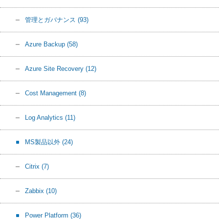
管理とガバナンス
(93)
Azure Backup
(58)
Azure Site Recovery
(12)
Cost Management
(8)
Log Analytics
(11)
MS製品以外
(24)
Citrix
(7)
Zabbix
(10)
Power Platform
(36)