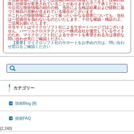
降に仕様等が変更されていることがありますのでご了承ください。
※公式な技術情報の紹介の他、当社による検証結果および経験に基
づく独自の見解が含まれている場合がございます。
※これらの技術情報によって被ったいかなる損害についても、当社
は一切責任を負わないものといたします。十分な確認・検証の上、
ご活用お願いたします。
※当サイトはマイクロソフト社によるサポートページではございま
せん。パーソルクロステクノロジー株式会社が運営しているサイト
のため、マイクロソフト社によるサポートを希望される方は適切な
問い合わせ先にご確認ください。
【重要】マイクロソフト社のサポートをお求めの方は、問い合わ
せ窓口をご確認ください
検
索:
カテゴリー
技術Blog
(9)
技術FAQ
(2,240)