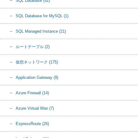
SQL Database
(52)
SQL Database for MySQL
(1)
SQL Managed Instance
(21)
ルートテーブル
(2)
仮想ネットワーク
(175)
Application Gateway
(9)
Azure Firewall
(14)
Azure Virtual Wan
(7)
ExpressRoute
(26)