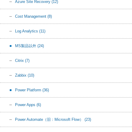
Azure Site Recovery
(12)
Cost Management
(8)
Log Analytics
(11)
MS製品以外
(24)
Citrix
(7)
Zabbix
(10)
Power Platform
(36)
Power Apps
(6)
Power Automate（旧：Microsoft Flow）
(23)