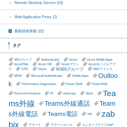
Remote Desktop Service
(10)
Web Application Proxy
(2)
最新技術情報
(22)
タグ
365グループ
Authenticator
Azure
Azure Mobile Apps
AzurePlan
Azure VM
Azureプラン
Azureモバイルアプ
M365グループ
リ
GPO
Intune
MACアドレス
Outloo
MDM
Microsoft Authenticator
Mobile Apps
k
Performance Diagnostics
Power Shell
PowerShell
Tea
Reserved Instance
RI
robocopy
Slack
ms外線
Teams外線通話
Team
zab
s外線電話
Teams電話
VM
bix
アラート
アラートルール
エンタープライズVoIP