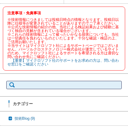
注意事項・免責事項
※技術情報につきましては投稿日時点の情報となります。投稿日以
降に仕様等が変更されていることがありますのでご了承ください。
※公式な技術情報の紹介の他、当社による検証結果および経験に基
づく独自の見解が含まれている場合がございます。
※これらの技術情報によって被ったいかなる損害についても、当社
は一切責任を負わないものといたします。十分な確認・検証の上、
ご活用お願いたします。
※当サイトはマイクロソフト社によるサポートページではございま
せん。パーソルクロステクノロジー株式会社が運営しているサイト
のため、マイクロソフト社によるサポートを希望される方は適切な
問い合わせ先にご確認ください。
【重要】マイクロソフト社のサポートをお求めの方は、問い合わ
せ窓口をご確認ください
検
索:
カテゴリー
技術Blog
(9)