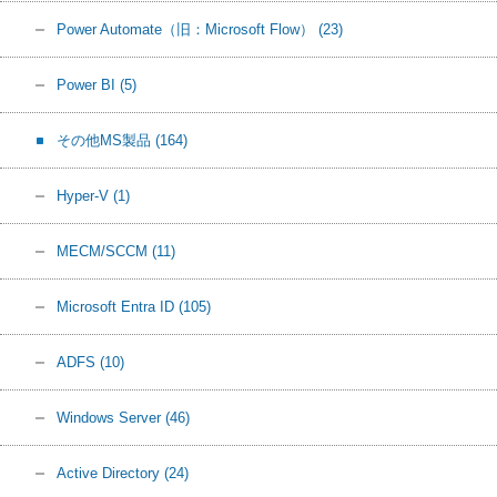
Power Automate（旧：Microsoft Flow）
(23)
Power BI
(5)
その他MS製品
(164)
Hyper-V
(1)
MECM/SCCM
(11)
Microsoft Entra ID
(105)
ADFS
(10)
Windows Server
(46)
Active Directory
(24)