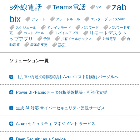
zab
s外線電話
Teams電話
VM
bix
アラート
アラートルール
エンタープライズVoIP
スケジュール
ドレインモード
パスワード
パスワード変
リモートデスクト
更
ホストプール
モバイルアプリ
ップアプリ
予算
共有メールボックス
外線電話
自
認証
動応答
表示名変更
ソリューション一覧
【月100万超の削減実績】Azureコスト削減はパーソルへ
Power BI×Fabricデータ分析基盤構築・可視化支援
生成 AI 対応 サイバーセキュリティ監視サービス
Azure セキュリティ マネジメント サービス
Deep Security as a Service