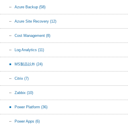
Azure Backup
(58)
Azure Site Recovery
(12)
Cost Management
(8)
Log Analytics
(11)
MS製品以外
(24)
Citrix
(7)
Zabbix
(10)
Power Platform
(36)
Power Apps
(6)