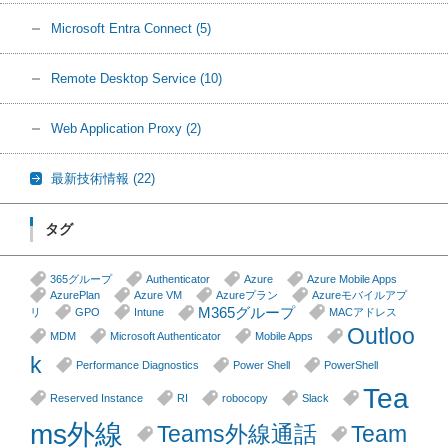
Microsoft Entra Connect
(5)
Remote Desktop Service
(10)
Web Application Proxy
(2)
最新技術情報
(22)
タグ
365グループ
Authenticator
Azure
Azure Mobile Apps
AzurePlan
Azure VM
Azureプラン
Azureモバイルアプ
M365グループ
リ
GPO
Intune
MACアドレス
Outloo
MDM
Microsoft Authenticator
Mobile Apps
k
Performance Diagnostics
Power Shell
PowerShell
Tea
Reserved Instance
RI
robocopy
Slack
ms外線
Teams外線通話
Team