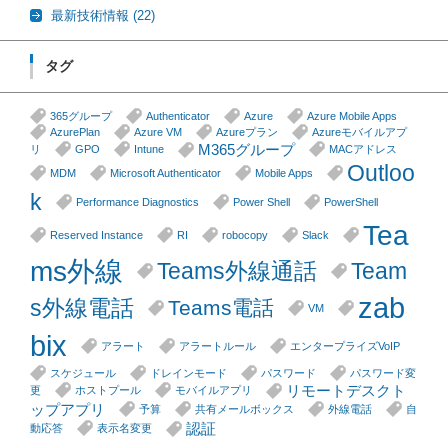
最新技術情報
(22)
タグ
365グループ
Authenticator
Azure
Azure Mobile Apps
AzurePlan
Azure VM
Azureプラン
Azureモバイルアプ
M365グループ
リ
GPO
Intune
MACアドレス
Outloo
MDM
Microsoft Authenticator
Mobile Apps
k
Performance Diagnostics
Power Shell
PowerShell
Tea
Reserved Instance
RI
robocopy
Slack
ms外線
Teams外線通話
Team
zab
s外線電話
Teams電話
VM
bix
アラート
アラートルール
エンタープライズVoIP
スケジュール
ドレインモード
パスワード
パスワード変
リモートデスクト
更
ホストプール
モバイルアプリ
ップアプリ
予算
共有メールボックス
外線電話
自
認証
動応答
表示名変更