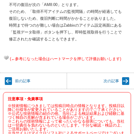
不可の復旧が次の「AM8:00」とります。
そのため、「取得不可アイテムの監視間隔」の時間が経過しても
復旧しないため、復旧判断に時間がかかることがありました。
時間まで待つのが難しい場合はZabbixのアイテム設定画面にある
「監視データ取得」ボタンを押下し、即時監視取得を行うことで
修正されたか確認することもできます。
(←参考になった場合はハートマークを押して評価お願いします)
前の記事
次の記事
注意事項・免責事項
※技術情報につきましては投稿日時点の情報となります。投稿日以
降に仕様等が変更されていることがありますのでご了承ください。
※公式な技術情報の紹介の他、当社による検証結果および経験に基
づく独自の見解が含まれている場合がございます。
※これらの技術情報によって被ったいかなる損害についても、当社
は一切責任を負わないものといたします。十分な確認・検証の上、
ご活用お願いたします。
※当サイトはマイクロソフト社によるサポートページではございま