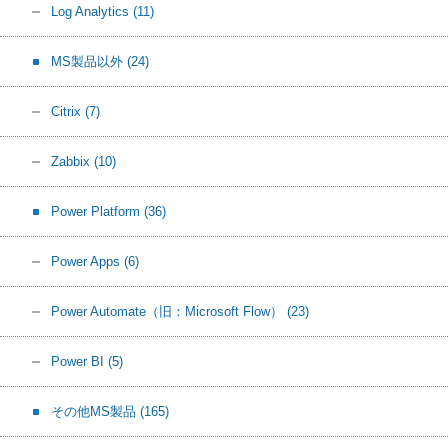
Log Analytics
(11)
MS製品以外
(24)
Citrix
(7)
Zabbix
(10)
Power Platform
(36)
Power Apps
(6)
Power Automate（旧：Microsoft Flow）
(23)
Power BI
(5)
その他MS製品
(165)