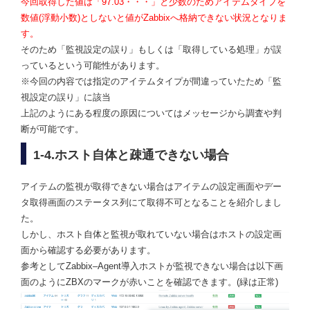
今回取得した値は「97.03・・・」と少数のためアイテムタイプを
数値(浮動小数)としないと値がZabbixへ格納できない状況となりま
す。
そのため「監視設定の誤り」もしくは「取得している処理」が誤
っているという可能性があります。
※今回の内容では指定のアイテムタイプが間違っていたため「監
視設定の誤り」に該当
上記のようにある程度の原因についてはメッセージから調査や判
断が可能です。
1-4.ホスト自体と疎通できない場合
アイテムの監視が取得できない場合はアイテムの設定画面やデー
タ取得画面のステータス列にて取得不可となることを紹介しまし
た。
しかし、ホスト自体と監視が取れていない場合はホストの設定画
面から確認する必要があります。
参考としてZabbix–Agent導入ホストが監視できない場合は以下画
面のようにZBXのマークが赤いことを確認できます。(緑は正常)