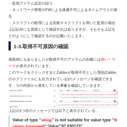
・監視アイテム設定の誤り
・ネットワーク障害やFWによる疎通不可によるタイムアウトの発
生
・スクリプトの処理による失敗※スクリプトを用いた監視の場合
上記以外にも原因として確認すればありますが、そもそも上記を
どのようにして確認するのか記載いたします。
1-3.取得不可原因の確認
画面例にもありましたが取得不可のアイテムの右横には
赤い！マ
ーク
が表示されています。
このマークをクリックするとZabbixが取得不可とした理由(Zabbix
のログファイルにも出力されている)のメッセージを確認できま
す。その内容から発生している事象を確認していきます。
上記の1つ目のメッセージでは以下と表示されている。
Value of type “
” is not suitable for value type “
string
N
“:Value”97.030123”
umeric (unsigned)