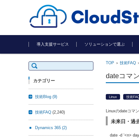
コンテンツに移動
導入支援サービス
ソリューションで選ぶ
TOP
技術FAQ
検
>
索:
dateコマ
カテゴリー
技術Blog
(9)
Linux
技術FA
Linuxのdate
技術FAQ
(2,240)
未来日・過
Dynamics 365
(2)
date -d ‘<n