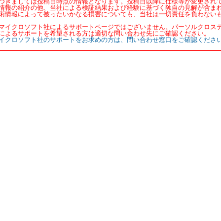
つきましては投稿日時点の情報となります。投稿日以降に仕様等が変更され
情報の紹介の他、当社による検証結果および経験に基づく独自の見解が含ま
術情報によって被ったいかなる損害についても、当社は一切責任を負わない
マイクロソフト社によるサポートページではございません。パーソルクロス
によるサポートを希望される方は適切な問い合わせ先にご確認ください。
イクロソフト社のサポートをお求めの方は、問い合わせ窓口をご確認くださ