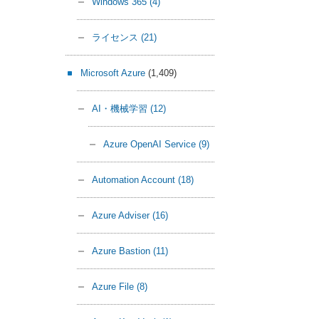
Windows 365
(4)
ライセンス
(21)
Microsoft Azure
(1,409)
AI・機械学習
(12)
Azure OpenAI Service
(9)
Automation Account
(18)
Azure Adviser
(16)
Azure Bastion
(11)
Azure File
(8)