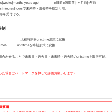
 days|weeks|months|years ago’ n日前|n週間前|nヶ月前|n年前
|minutes|hoursで未来時・過去時を指定可能。
形を受付ける。
⇔時刻
s 現在時刻をunixtime形式に変換
nixtime> unixtimeを時刻形式に変換
合わせることで未来日・過去日・未来時・過去時のunixtimeを取得可能。
った場合はハートマークを押して評価お願いします)
責事項