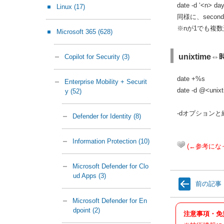
date -d ‘<n>
Linux
(17)
同様に、seconds
※nが1でも複数
Microsoft 365
(628)
unixtime
Copilot for Security
(3)
date +%
Enterprise Mobility + Securit
date -d @<u
y
(52)
-dオプションと組
Defender for Identity
(8)
Information Protection
(10)
(←参考にな
Microsoft Defender for Clo
ud Apps
(3)
前の記事
Microsoft Defender for En
dpoint
(2)
注意事項・免