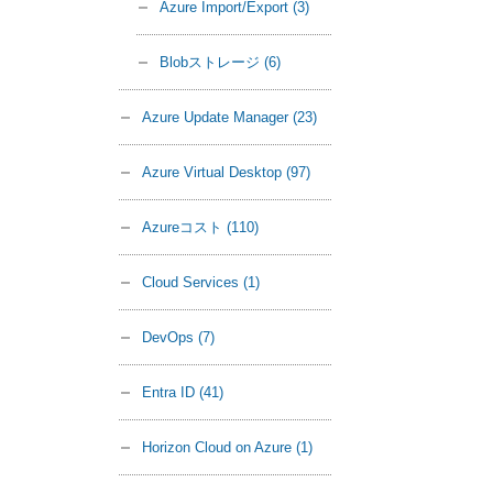
Azure Import/Export
(3)
Blobストレージ
(6)
Azure Update Manager
(23)
Azure Virtual Desktop
(97)
Azureコスト
(110)
Cloud Services
(1)
DevOps
(7)
Entra ID
(41)
Horizon Cloud on Azure
(1)