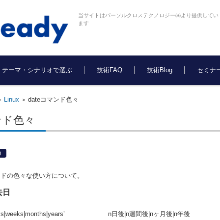
当サイトはパーソルクロステクノロジー㈱より提供してい
ます
テーマ・シナリオで選ぶ
技術FAQ
技術Blog
セミナ
Linux
dateコマンド色々
>
>
ンド色々
Q
コマンドの色々な使い方について。
去日
> days|weeks|months|years’ n日後|n週間後|nヶ月後|n年後