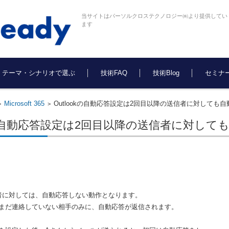
当サイトはパーソルクロステクノロジー㈱より提供してい
ます
テーマ・シナリオで選ぶ
技術FAQ
技術Blog
セミナ
Microsoft 365
Outlookの自動応答設定は2回目以降の送信者に対しても
>
>
okの自動応答設定は2回目以降の送信者に対し
者に対しては、自動応答しない動作となります。
まだ連絡していない相手のみに、自動応答が返信されます。