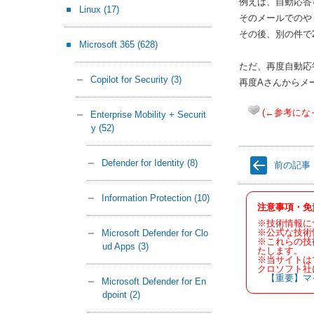
例えば、自動応答
Linux
(17)
そのメールでのや
その後、別の件で
Microsoft 365
(628)
ただ、再度自動応
Copilot for Security
(3)
再度
A
さんからメ
(←参考にな
Enterprise Mobility + Securit
y
(52)
Defender for Identity
(8)
前の記事
Information Protection
(10)
注意事項・免
※技術情報に
※公式な技術
Microsoft Defender for Clo
※これらの技
ud Apps
(3)
たします。
※当サイトは
クロソフト社
【重要】マ
Microsoft Defender for En
dpoint
(2)