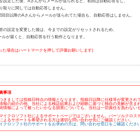
を設定した後、
A
さんからメールが送られると、初回は自動応答をし、
り取りに関しては自動応答しません。
2
回目以降の
A
さんからメールが送られてた場合も、自動応答はしません。
答の設定を変更した後は、今までの設定がリセットされるため、
ールが届くと、自動応答を行う動作となります。
った場合はハートマークを押して評価お願いします)
責事項
つきましては投稿日時点の情報となります。投稿日以降に仕様等が変更され
情報の紹介の他、当社による検証結果および経験に基づく独自の見解が含ま
術情報によって被ったいかなる損害についても、当社は一切責任を負わない
マイクロソフト社によるサポートページではございません。パーソルクロス
によるサポートを希望される方は適切な問い合わせ先にご確認ください。
イクロソフト社のサポートをお求めの方は、問い合わせ窓口をご確認くださ