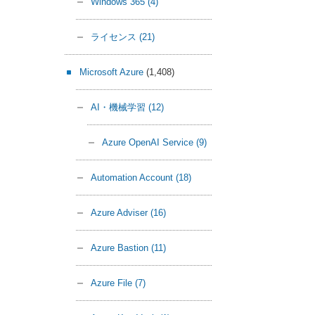
Windows 365
(4)
ライセンス
(21)
Microsoft Azure
(1,408)
AI・機械学習
(12)
Azure OpenAI Service
(9)
Automation Account
(18)
Azure Adviser
(16)
Azure Bastion
(11)
Azure File
(7)