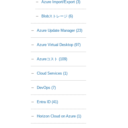
Azure Import/Export
(3)
Blobストレージ
(6)
Azure Update Manager
(23)
Azure Virtual Desktop
(97)
Azureコスト
(109)
Cloud Services
(1)
DevOps
(7)
Entra ID
(41)
Horizon Cloud on Azure
(1)