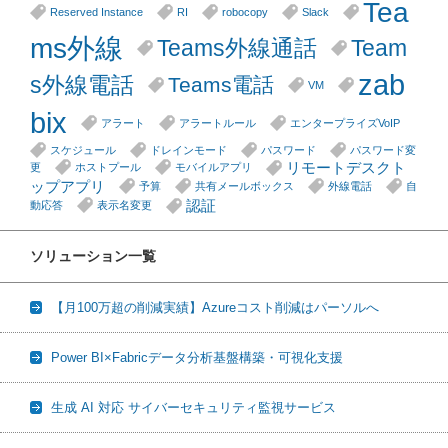
Tea
Reserved Instance
RI
robocopy
Slack
ms外線
Teams外線通話
Team
zab
s外線電話
Teams電話
VM
bix
アラート
アラートルール
エンタープライズVoIP
スケジュール
ドレインモード
パスワード
パスワード変
リモートデスクト
更
ホストプール
モバイルアプリ
ップアプリ
予算
共有メールボックス
外線電話
自
認証
動応答
表示名変更
ソリューション一覧
【月100万超の削減実績】Azureコスト削減はパーソルへ
Power BI×Fabricデータ分析基盤構築・可視化支援
生成 AI 対応 サイバーセキュリティ監視サービス