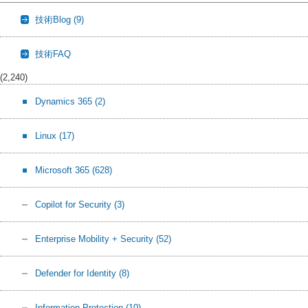
技術Blog
(9)
技術FAQ
(2,240)
Dynamics 365
(2)
Linux
(17)
Microsoft 365
(628)
Copilot for Security
(3)
Enterprise Mobility + Security
(52)
Defender for Identity
(8)
Information Protection
(10)