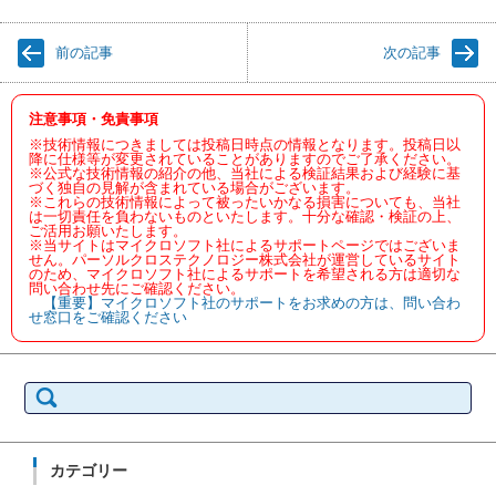
前の記事
次の記事
注意事項・免責事項
※技術情報につきましては投稿日時点の情報となります。投稿日以
降に仕様等が変更されていることがありますのでご了承ください。
※公式な技術情報の紹介の他、当社による検証結果および経験に基
づく独自の見解が含まれている場合がございます。
※これらの技術情報によって被ったいかなる損害についても、当社
は一切責任を負わないものといたします。十分な確認・検証の上、
ご活用お願いたします。
※当サイトはマイクロソフト社によるサポートページではございま
せん。パーソルクロステクノロジー株式会社が運営しているサイト
のため、マイクロソフト社によるサポートを希望される方は適切な
問い合わせ先にご確認ください。
【重要】マイクロソフト社のサポートをお求めの方は、問い合わ
せ窓口をご確認ください
検
索:
カテゴリー