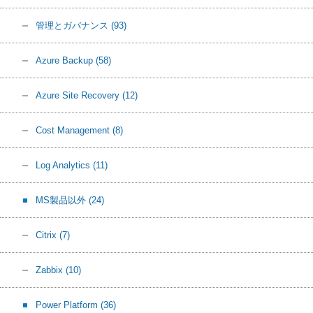
管理とガバナンス
(93)
Azure Backup
(58)
Azure Site Recovery
(12)
Cost Management
(8)
Log Analytics
(11)
MS製品以外
(24)
Citrix
(7)
Zabbix
(10)
Power Platform
(36)