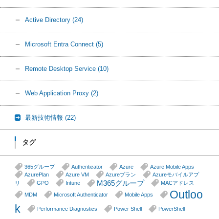
Active Directory
(24)
Microsoft Entra Connect
(5)
Remote Desktop Service
(10)
Web Application Proxy
(2)
最新技術情報
(22)
タグ
365グループ
Authenticator
Azure
Azure Mobile Apps
AzurePlan
Azure VM
Azureプラン
Azureモバイルアプ
M365グループ
リ
GPO
Intune
MACアドレス
Outloo
MDM
Microsoft Authenticator
Mobile Apps
k
Performance Diagnostics
Power Shell
PowerShell