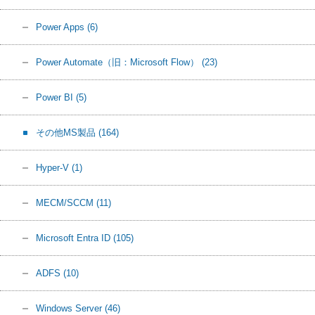
Power Apps
(6)
Power Automate（旧：Microsoft Flow）
(23)
Power BI
(5)
その他MS製品
(164)
Hyper-V
(1)
MECM/SCCM
(11)
Microsoft Entra ID
(105)
ADFS
(10)
Windows Server
(46)