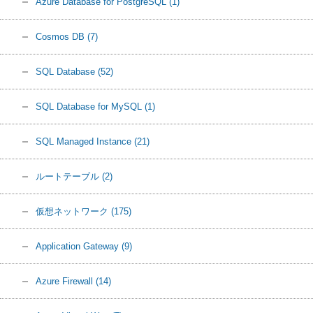
Azure Database for PostgreSQL
(1)
Cosmos DB
(7)
SQL Database
(52)
SQL Database for MySQL
(1)
SQL Managed Instance
(21)
ルートテーブル
(2)
仮想ネットワーク
(175)
Application Gateway
(9)
Azure Firewall
(14)