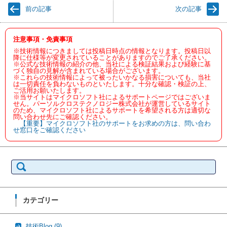
前の記事
次の記事
注意事項・免責事項
※技術情報につきましては投稿日時点の情報となります。投稿日以
降に仕様等が変更されていることがありますのでご了承ください。
※公式な技術情報の紹介の他、当社による検証結果および経験に基
づく独自の見解が含まれている場合がございます。
※これらの技術情報によって被ったいかなる損害についても、当社
は一切責任を負わないものといたします。十分な確認・検証の上、
ご活用お願いたします。
※当サイトはマイクロソフト社によるサポートページではございま
せん。パーソルクロステクノロジー株式会社が運営しているサイト
のため、マイクロソフト社によるサポートを希望される方は適切な
問い合わせ先にご確認ください。
【重要】マイクロソフト社のサポートをお求めの方は、問い合わ
せ窓口をご確認ください
検
索:
カテゴリー
技術Blog
(9)