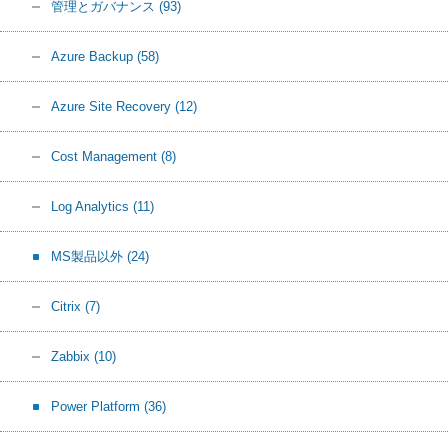
管理とガバナンス
(93)
Azure Backup
(58)
Azure Site Recovery
(12)
Cost Management
(8)
Log Analytics
(11)
MS製品以外
(24)
Citrix
(7)
Zabbix
(10)
Power Platform
(36)