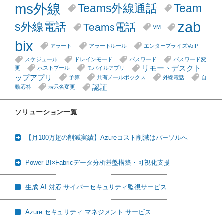
ms外線
Teams外線通話
Team
zab
s外線電話
Teams電話
VM
bix
アラート
アラートルール
エンタープライズVoIP
スケジュール
ドレインモード
パスワード
パスワード変
リモートデスクト
更
ホストプール
モバイルアプリ
ップアプリ
予算
共有メールボックス
外線電話
自
認証
動応答
表示名変更
ソリューション一覧
【月100万超の削減実績】Azureコスト削減はパーソルへ
Power BI×Fabricデータ分析基盤構築・可視化支援
生成 AI 対応 サイバーセキュリティ監視サービス
Azure セキュリティ マネジメント サービス