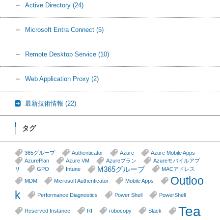
Active Directory
(24)
Microsoft Entra Connect
(5)
Remote Desktop Service
(10)
Web Application Proxy
(2)
最新技術情報
(22)
タグ
365グループ
Authenticator
Azure
Azure Mobile Apps
AzurePlan
Azure VM
Azureプラン
Azureモバイルアプ
M365グループ
リ
GPO
Intune
MACアドレス
Outloo
MDM
Microsoft Authenticator
Mobile Apps
k
Performance Diagnostics
Power Shell
PowerShell
Tea
Reserved Instance
RI
robocopy
Slack