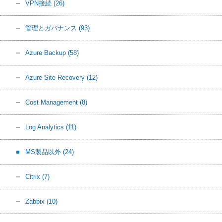
VPN接続
(26)
管理とガバナンス
(93)
Azure Backup
(58)
Azure Site Recovery
(12)
Cost Management
(8)
Log Analytics
(11)
MS製品以外
(24)
Citrix
(7)
Zabbix
(10)