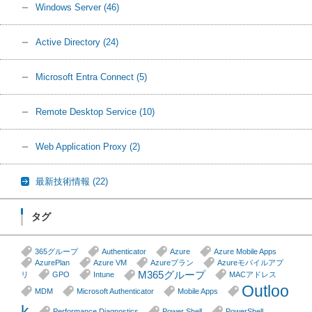
Windows Server
(46)
Active Directory
(24)
Microsoft Entra Connect
(5)
Remote Desktop Service
(10)
Web Application Proxy
(2)
最新技術情報
(22)
タグ
365グループ
Authenticator
Azure
Azure Mobile Apps
AzurePlan
Azure VM
Azureプラン
Azureモバイルアプ
M365グループ
リ
GPO
Intune
MACアドレス
Outloo
MDM
Microsoft Authenticator
Mobile Apps
k
Performance Diagnostics
Power Shell
PowerShell