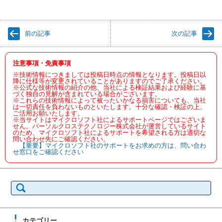
前の記事
次の記事
注意事項・免責事項
※技術情報につきましては投稿日時点の情報となります。投稿日以
降に仕様等が変更されていることがありますのでご了承ください。
※公式な技術情報の紹介の他、当社による検証結果および経験に基
づく独自の見解が含まれている場合がございます。
※これらの技術情報によって被ったいかなる損害についても、当社
は一切責任を負わないものといたします。十分な確認・検証の上、
ご活用お願いたします。
※当サイトはマイクロソフト社によるサポートページではございま
せん。パーソルクロステクノロジー株式会社が運営しているサイト
のため、マイクロソフト社によるサポートを希望される方は適切な
問い合わせ先にご確認ください。
【重要】マイクロソフト社のサポートをお求めの方は、問い合わ
せ窓口をご確認ください
検
索:
カテゴリー