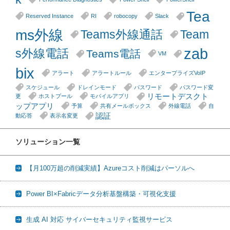
Tea
Reserved Instance
RI
robocopy
Slack
ms外線
Teams外線通話
Team
zab
s外線電話
Teams電話
VM
bix
アラート
アラートルール
エンタープライズVoIP
スケジュール
ドレインモード
パスワード
パスワード変
リモートデスクト
更
ホストプール
モバイルアプリ
ップアプリ
予算
共有メールボックス
外線電話
自
認証
動応答
表示名変更
ソリューション一覧
【月100万超の削減実績】Azureコスト削減はパーソルへ
Power BI×Fabricデータ分析基盤構築・可視化支援
生成 AI 対応 サイバーセキュリティ監視サービス