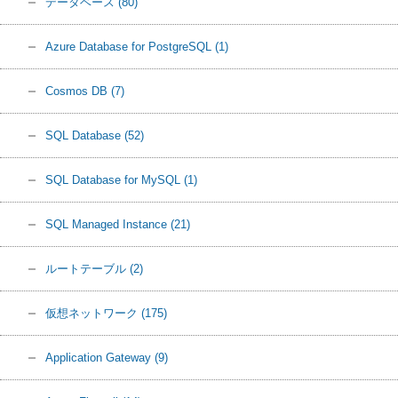
データベース
(80)
Azure Database for PostgreSQL
(1)
Cosmos DB
(7)
SQL Database
(52)
SQL Database for MySQL
(1)
SQL Managed Instance
(21)
ルートテーブル
(2)
仮想ネットワーク
(175)
Application Gateway
(9)