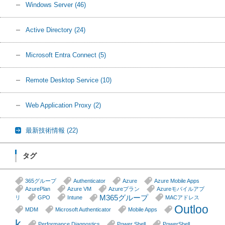
Windows Server
(46)
Active Directory
(24)
Microsoft Entra Connect
(5)
Remote Desktop Service
(10)
Web Application Proxy
(2)
最新技術情報
(22)
タグ
365グループ
Authenticator
Azure
Azure Mobile Apps
AzurePlan
Azure VM
Azureプラン
Azureモバイルアプ
M365グループ
リ
GPO
Intune
MACアドレス
Outloo
MDM
Microsoft Authenticator
Mobile Apps
k
Performance Diagnostics
Power Shell
PowerShell