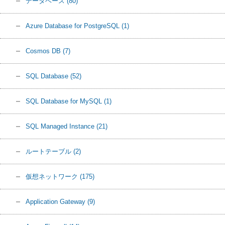
データベース
(80)
Azure Database for PostgreSQL
(1)
Cosmos DB
(7)
SQL Database
(52)
SQL Database for MySQL
(1)
SQL Managed Instance
(21)
ルートテーブル
(2)
仮想ネットワーク
(175)
Application Gateway
(9)