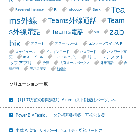
Tea
Reserved Instance
RI
robocopy
Slack
ms外線
Teams外線通話
Team
zab
s外線電話
Teams電話
VM
bix
アラート
アラートルール
エンタープライズVoIP
スケジュール
ドレインモード
パスワード
パスワード変
リモートデスクト
更
ホストプール
モバイルアプリ
ップアプリ
予算
共有メールボックス
外線電話
自
認証
動応答
表示名変更
ソリューション一覧
【月100万超の削減実績】Azureコスト削減はパーソルへ
Power BI×Fabricデータ分析基盤構築・可視化支援
生成 AI 対応 サイバーセキュリティ監視サービス