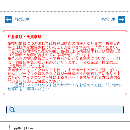
前の記事
次の記事
注意事項・免責事項
※技術情報につきましては投稿日時点の情報となります。投稿日以
降に仕様等が変更されていることがありますのでご了承ください。
※公式な技術情報の紹介の他、当社による検証結果および経験に基
づく独自の見解が含まれている場合がございます。
※これらの技術情報によって被ったいかなる損害についても、当社
は一切責任を負わないものといたします。十分な確認・検証の上、
ご活用お願いたします。
※当サイトはマイクロソフト社によるサポートページではございま
せん。パーソルクロステクノロジー株式会社が運営しているサイト
のため、マイクロソフト社によるサポートを希望される方は適切な
問い合わせ先にご確認ください。
【重要】マイクロソフト社のサポートをお求めの方は、問い合わ
せ窓口をご確認ください
検
索:
カテゴリー