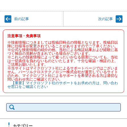
前の記事
次の記事
注意事項・免責事項
※技術情報につきましては投稿日時点の情報となります。投稿日以
降に仕様等が変更されていることがありますのでご了承ください。
※公式な技術情報の紹介の他、当社による検証結果および経験に基
づく独自の見解が含まれている場合がございます。
※これらの技術情報によって被ったいかなる損害についても、当社
は一切責任を負わないものといたします。十分な確認・検証の上、
ご活用お願いたします。
※当サイトはマイクロソフト社によるサポートページではございま
せん。パーソルクロステクノロジー株式会社が運営しているサイト
のため、マイクロソフト社によるサポートを希望される方は適切な
問い合わせ先にご確認ください。
【重要】マイクロソフト社のサポートをお求めの方は、問い合わ
せ窓口をご確認ください
検
索:
カテゴリー