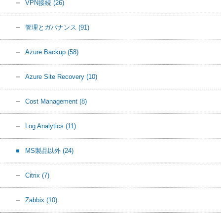
VPN接続
(26)
管理とガバナンス
(91)
Azure Backup
(58)
Azure Site Recovery
(10)
Cost Management
(8)
Log Analytics
(11)
MS製品以外
(24)
Citrix
(7)
Zabbix
(10)