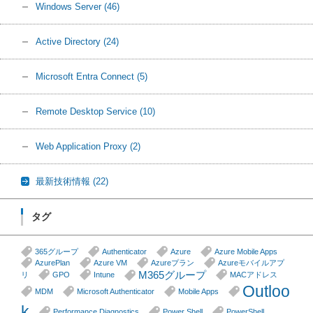
Windows Server
(46)
Active Directory
(24)
Microsoft Entra Connect
(5)
Remote Desktop Service
(10)
Web Application Proxy
(2)
最新技術情報
(22)
タグ
365グループ
Authenticator
Azure
Azure Mobile Apps
AzurePlan
Azure VM
Azureプラン
Azureモバイルアプ
M365グループ
リ
GPO
Intune
MACアドレス
Outloo
MDM
Microsoft Authenticator
Mobile Apps
k
Performance Diagnostics
Power Shell
PowerShell