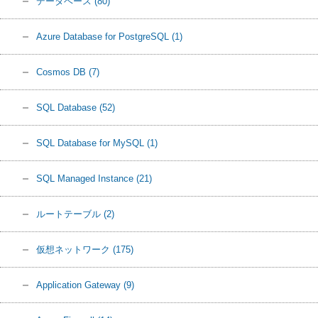
データベース
(80)
Azure Database for PostgreSQL
(1)
Cosmos DB
(7)
SQL Database
(52)
SQL Database for MySQL
(1)
SQL Managed Instance
(21)
ルートテーブル
(2)
仮想ネットワーク
(175)
Application Gateway
(9)