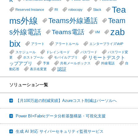
Tea
Reserved Instance
RI
robocopy
Slack
ms外線
Teams外線通話
Team
zab
s外線電話
Teams電話
VM
bix
アラート
アラートルール
エンタープライズVoIP
スケジュール
ドレインモード
パスワード
パスワード変
リモートデスクト
更
ホストプール
モバイルアプリ
ップアプリ
予算
共有メールボックス
外線電話
自
認証
動応答
表示名変更
ソリューション一覧
【月100万超の削減実績】Azureコスト削減はパーソルへ
Power BI×Fabricデータ分析基盤構築・可視化支援
生成 AI 対応 サイバーセキュリティ監視サービス