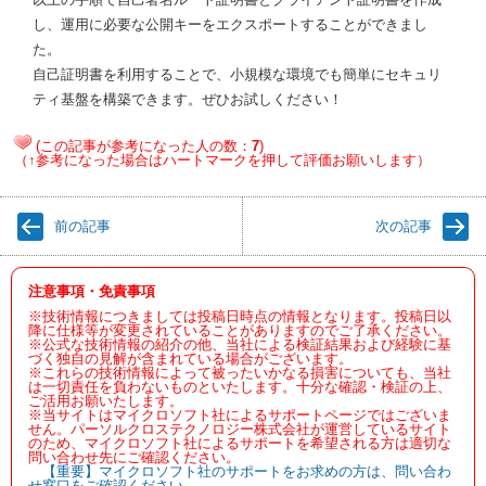
し、運用に必要な公開キーをエクスポートすることができまし
た。
自己証明書を利用することで、小規模な環境でも簡単にセキュリ
ティ基盤を構築できます。ぜひお試しください！
(この記事が参考になった人の数：
7
)
（↑参考になった場合はハートマークを押して評価お願いします）
前の記事
次の記事
注意事項・免責事項
※技術情報につきましては投稿日時点の情報となります。投稿日以
降に仕様等が変更されていることがありますのでご了承ください。
※公式な技術情報の紹介の他、当社による検証結果および経験に基
づく独自の見解が含まれている場合がございます。
※これらの技術情報によって被ったいかなる損害についても、当社
は一切責任を負わないものといたします。十分な確認・検証の上、
ご活用お願いたします。
※当サイトはマイクロソフト社によるサポートページではございま
せん。パーソルクロステクノロジー株式会社が運営しているサイト
のため、マイクロソフト社によるサポートを希望される方は適切な
問い合わせ先にご確認ください。
【重要】マイクロソフト社のサポートをお求めの方は、問い合わ
せ窓口をご確認ください