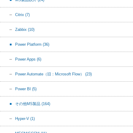
Citrix
(7)
Zabbix
(10)
Power Platform
(36)
Power Apps
(6)
Power Automate（旧：Microsoft Flow）
(23)
Power BI
(5)
その他MS製品
(164)
Hyper-V
(1)