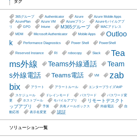
タグ
365グループ
Authenticator
Azure
Azure Mobile Apps
AzurePlan
Azure VM
Azureプラン
Azureモバイルアプ
M365グループ
リ
GPO
Intune
MACアドレス
Outloo
MDM
Microsoft Authenticator
Mobile Apps
k
Performance Diagnostics
Power Shell
PowerShell
Tea
Reserved Instance
RI
robocopy
Slack
ms外線
Teams外線通話
Team
zab
s外線電話
Teams電話
VM
bix
アラート
アラートルール
エンタープライズVoIP
スケジュール
ドレインモード
パスワード
パスワード変
リモートデスクト
更
ホストプール
モバイルアプリ
ップアプリ
予算
共有メールボックス
外線電話
自
認証
動応答
表示名変更
ソリューション一覧