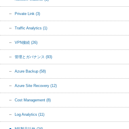
Private Link
(3)
Traffic Analytics
(1)
VPN接続
(26)
管理とガバナンス
(93)
Azure Backup
(58)
Azure Site Recovery
(12)
Cost Management
(8)
Log Analytics
(11)
MS製品以外
(24)