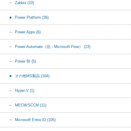
Zabbix
(10)
Power Platform
(36)
Power Apps
(6)
Power Automate（旧：Microsoft Flow）
(23)
Power BI
(5)
その他MS製品
(164)
Hyper-V
(1)
MECM/SCCM
(11)
Microsoft Entra ID
(105)