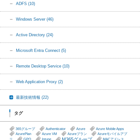
ADFS
(10)
Windows Server
(46)
Active Directory
(24)
Microsoft Entra Connect
(5)
Remote Desktop Service
(10)
Web Application Proxy
(2)
最新技術情報
(22)
タグ
365グループ
Authenticator
Azure
Azure Mobile Apps
AzurePlan
Azure VM
Azureプラン
Azureモバイルアプ
M365グループ
リ
GPO
Intune
MACアドレス