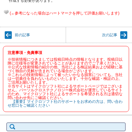
作成する必要があります。
(←参考になった場合はハートマークを押して評価お願いします)
前の記事
次の記事
注意事項・免責事項
※技術情報につきましては投稿日時点の情報となります。投稿日以
降に仕様等が変更されていることがありますのでご了承ください。
※公式な技術情報の紹介の他、当社による検証結果および経験に基
づく独自の見解が含まれている場合がございます。
※これらの技術情報によって被ったいかなる損害についても、当社
は一切責任を負わないものといたします。十分な確認・検証の上、
ご活用お願いたします。
※当サイトはマイクロソフト社によるサポートページではございま
せん。パーソルクロステクノロジー株式会社が運営しているサイト
のため、マイクロソフト社によるサポートを希望される方は適切な
問い合わせ先にご確認ください。
【重要】マイクロソフト社のサポートをお求めの方は、問い合わ
せ窓口をご確認ください
検
索: