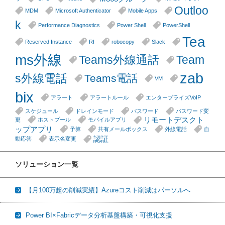
Outloo
MDM
Microsoft Authenticator
Mobile Apps
k
Performance Diagnostics
Power Shell
PowerShell
Tea
Reserved Instance
RI
robocopy
Slack
ms外線
Teams外線通話
Team
zab
s外線電話
Teams電話
VM
bix
アラート
アラートルール
エンタープライズVoIP
スケジュール
ドレインモード
パスワード
パスワード変
リモートデスクト
更
ホストプール
モバイルアプリ
ップアプリ
予算
共有メールボックス
外線電話
自
認証
動応答
表示名変更
ソリューション一覧
【月100万超の削減実績】Azureコスト削減はパーソルへ
Power BI×Fabricデータ分析基盤構築・可視化支援