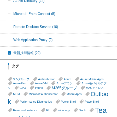
Active Directory
(24)
Microsoft Entra Connect
(5)
Remote Desktop Service
(10)
Web Application Proxy
(2)
最新技術情報
(22)
タグ
365グループ
Authenticator
Azure
Azure Mobile Apps
AzurePlan
Azure VM
Azureプラン
Azureモバイルアプ
M365グループ
リ
GPO
Intune
MACアドレス
Outloo
MDM
Microsoft Authenticator
Mobile Apps
k
Performance Diagnostics
Power Shell
PowerShell
Tea
Reserved Instance
RI
robocopy
Slack