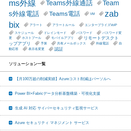
ms外線
Teams外線通話
Team
zab
s外線電話
Teams電話
VM
bix
アラート
アラートルール
エンタープライズVoIP
スケジュール
ドレインモード
パスワード
パスワード変
リモートデスクト
更
ホストプール
モバイルアプリ
ップアプリ
予算
共有メールボックス
外線電話
自
認証
動応答
表示名変更
ソリューション一覧
【月100万超の削減実績】Azureコスト削減はパーソルへ
Power BI×Fabricデータ分析基盤構築・可視化支援
生成 AI 対応 サイバーセキュリティ監視サービス
Azure セキュリティ マネジメント サービス