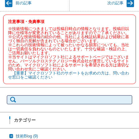
前の記事
次の記事
注意事項・免責事項
※技術情報につきましては投稿日時点の情報となります。投稿日以
降に仕様等が変更されていることがありますのでご了承ください。
※公式な技術情報の紹介の他、当社による検証結果および経験に基
づく独自の見解が含まれている場合がございます。
※これらの技術情報によって被ったいかなる損害についても、当社
は一切責任を負わないものといたします。十分な確認・検証の上、
ご活用お願いたします。
※当サイトはマイクロソフト社によるサポートページではございま
せん。パーソルクロステクノロジー株式会社が運営しているサイト
のため、マイクロソフト社によるサポートを希望される方は適切な
問い合わせ先にご確認ください。
【重要】マイクロソフト社のサポートをお求めの方は、問い合わ
せ窓口をご確認ください
検
索:
カテゴリー
技術Blog
(9)