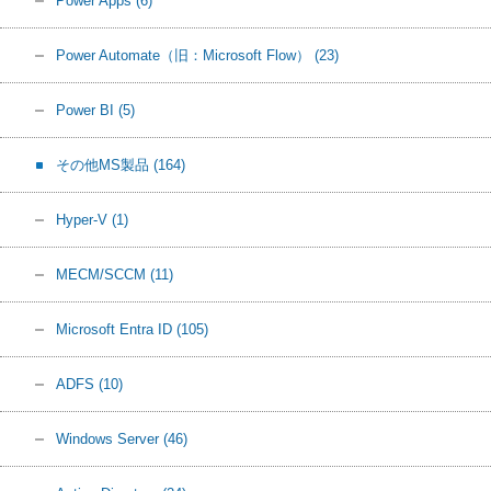
Power Apps
(6)
Power Automate（旧：Microsoft Flow）
(23)
Power BI
(5)
その他MS製品
(164)
Hyper-V
(1)
MECM/SCCM
(11)
Microsoft Entra ID
(105)
ADFS
(10)
Windows Server
(46)