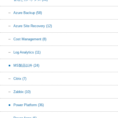
Azure Backup
(58)
Azure Site Recovery
(12)
Cost Management
(8)
Log Analytics
(11)
MS製品以外
(24)
Citrix
(7)
Zabbix
(10)
Power Platform
(36)