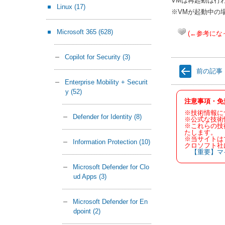
VMは再起動は行
Linux
(17)
※VMが起動中の
Microsoft 365
(628)
(←参考にな
Copilot for Security
(3)
前の記事
Enterprise Mobility + Securit
y
(52)
注意事項・免
※技術情報に
Defender for Identity
(8)
※公式な技術
※これらの技
たします。
※当サイトは
Information Protection
(10)
クロソフト社
【重要】マ
Microsoft Defender for Clo
ud Apps
(3)
Microsoft Defender for En
dpoint
(2)