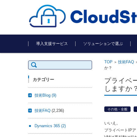
コンテンツに移動
導入支援サービス
ソリューションで選ぶ
TOP
技術FAQ
検
>
索:
か？
プライベ
カテゴリー
しますか
技術Blog
(9)
その他・全般
技術FAQ
(2,236)
いいえ。
Dynamics 365
(2)
プライベートIP