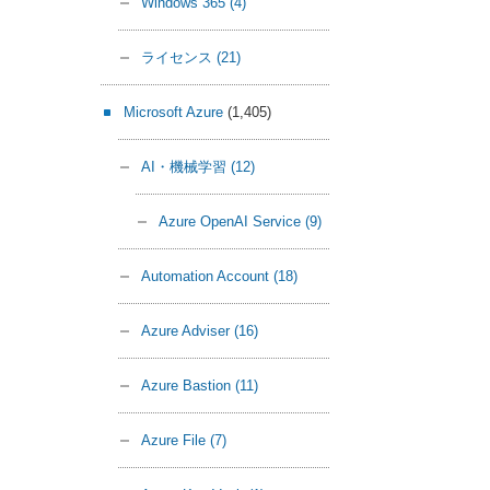
Windows 365
(4)
ライセンス
(21)
Microsoft Azure
(1,405)
AI・機械学習
(12)
Azure OpenAI Service
(9)
Automation Account
(18)
Azure Adviser
(16)
Azure Bastion
(11)
Azure File
(7)