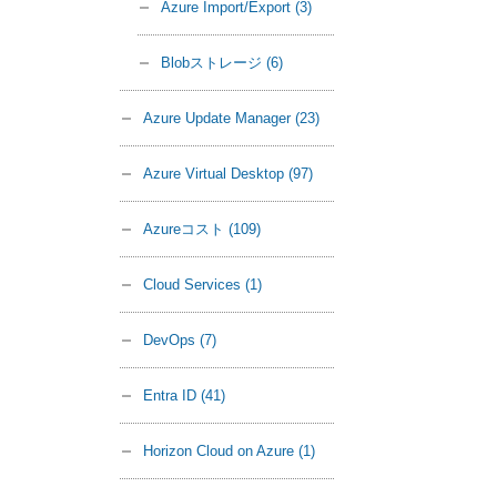
Azure Import/Export
(3)
Blobストレージ
(6)
Azure Update Manager
(23)
Azure Virtual Desktop
(97)
Azureコスト
(109)
Cloud Services
(1)
DevOps
(7)
Entra ID
(41)
Horizon Cloud on Azure
(1)