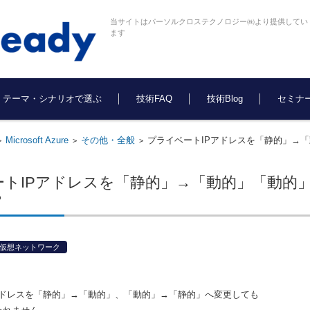
当サイトはパーソルクロステクノロジー㈱より提供してい
ます
テーマ・シナリオで選ぶ
技術FAQ
技術Blog
セミナ
Microsoft Azure
その他・全般
プライベートIPアドレスを「静的」→
>
>
>
ートIPアドレスを「静的」→「動的」「動的
？
仮想ネットワーク
アドレスを「静的」→「動的」、「動的」→「静的」へ変更しても