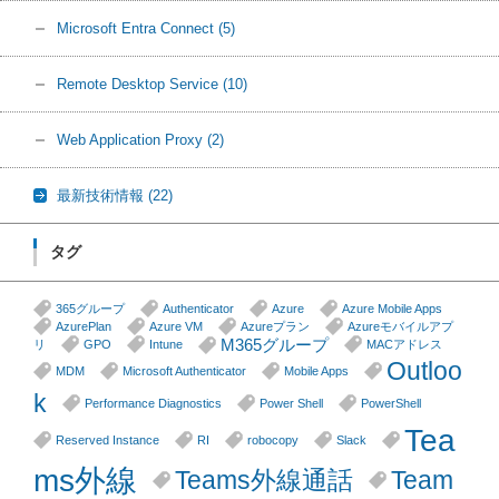
Microsoft Entra Connect
(5)
Remote Desktop Service
(10)
Web Application Proxy
(2)
最新技術情報
(22)
タグ
365グループ
Authenticator
Azure
Azure Mobile Apps
AzurePlan
Azure VM
Azureプラン
Azureモバイルアプ
M365グループ
リ
GPO
Intune
MACアドレス
Outloo
MDM
Microsoft Authenticator
Mobile Apps
k
Performance Diagnostics
Power Shell
PowerShell
Tea
Reserved Instance
RI
robocopy
Slack
ms外線
Teams外線通話
Team