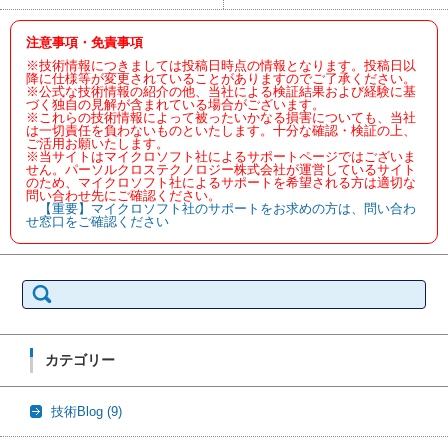
注意事項・免責事項
※技術情報につきましては投稿日時点の情報となります。投稿日以
降に仕様等が変更されていることがありますのでご了承ください。
※公式な技術情報の紹介の他、当社による検証結果および経験に基
づく独自の見解が含まれている場合がございます。
※これらの技術情報によって被ったいかなる損害についても、当社
は一切責任を負わないものといたします。十分な確認・検証の上、
ご活用お願いたします。
※当サイトはマイクロソフト社によるサポートページではございま
せん。パーソルクロステクノロジー株式会社が運営しているサイト
のため、マイクロソフト社によるサポートを希望される方は適切な
問い合わせ先にご確認ください。
【重要】マイクロソフト社のサポートをお求めの方は、問い合わ
せ窓口をご確認ください
検
索:
カテゴリー
技術Blog
(9)