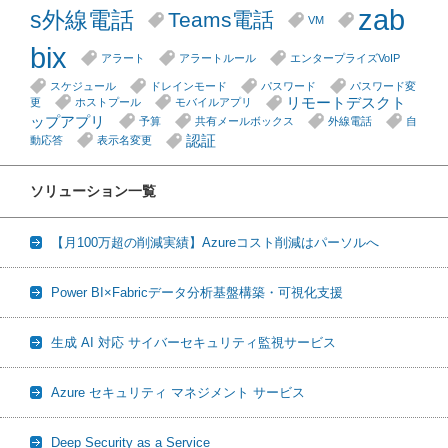
zab
s外線電話
Teams電話
VM
bix
アラート
アラートルール
エンタープライズVoIP
スケジュール
ドレインモード
パスワード
パスワード変
リモートデスクト
更
ホストプール
モバイルアプリ
ップアプリ
予算
共有メールボックス
外線電話
自
認証
動応答
表示名変更
ソリューション一覧
【月100万超の削減実績】Azureコスト削減はパーソルへ
Power BI×Fabricデータ分析基盤構築・可視化支援
生成 AI 対応 サイバーセキュリティ監視サービス
Azure セキュリティ マネジメント サービス
Deep Security as a Service