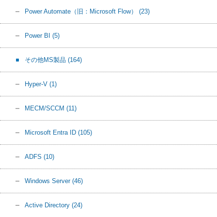
Power Automate（旧：Microsoft Flow）
(23)
Power BI
(5)
その他MS製品
(164)
Hyper-V
(1)
MECM/SCCM
(11)
Microsoft Entra ID
(105)
ADFS
(10)
Windows Server
(46)
Active Directory
(24)