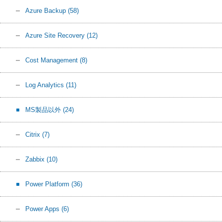
Azure Backup
(58)
Azure Site Recovery
(12)
Cost Management
(8)
Log Analytics
(11)
MS製品以外
(24)
Citrix
(7)
Zabbix
(10)
Power Platform
(36)
Power Apps
(6)