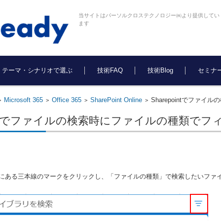
当サイトはパーソルクロステクノロジー㈱より提供してい
ます
テーマ・シナリオで選ぶ
技術FAQ
技術Blog
セミナ
Microsoft 365
Office 365
SharePoint Online
Sharepointでフ
>
>
>
>
pointでファイルの検索時にファイルの種類で
にある三本線のマークをクリックし、「ファイルの種類」で検索したいファ