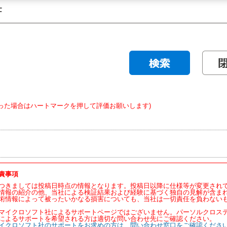
った場合はハートマークを押して評価お願いします)
責事項
つきましては投稿日時点の情報となります。投稿日以降に仕様等が変更され
情報の紹介の他、当社による検証結果および経験に基づく独自の見解が含ま
術情報によって被ったいかなる損害についても、当社は一切責任を負わない
マイクロソフト社によるサポートページではございません。パーソルクロス
によるサポートを希望される方は適切な問い合わせ先にご確認ください。
イクロソフト社のサポートをお求めの方は、問い合わせ窓口をご確認くださ