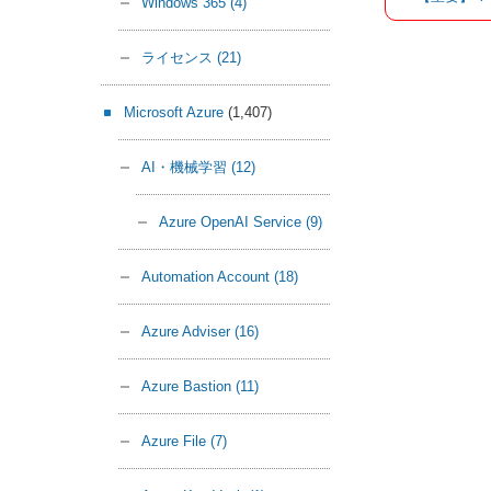
Windows 365
(4)
ライセンス
(21)
Microsoft Azure
(1,407)
AI・機械学習
(12)
Azure OpenAI Service
(9)
Automation Account
(18)
Azure Adviser
(16)
Azure Bastion
(11)
Azure File
(7)