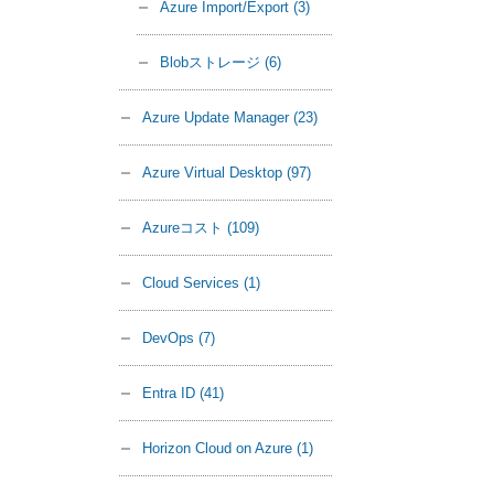
Azure Import/Export
(3)
Blobストレージ
(6)
Azure Update Manager
(23)
Azure Virtual Desktop
(97)
Azureコスト
(109)
Cloud Services
(1)
DevOps
(7)
Entra ID
(41)
Horizon Cloud on Azure
(1)