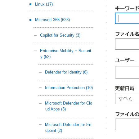
Linux
(17)
Microsoft 365
(628)
Copilot for Security
(3)
Enterprise Mobility + Securit
y
(52)
Defender for Identity
(8)
Information Protection
(10)
Microsoft Defender for Clo
ud Apps
(3)
Microsoft Defender for En
dpoint
(2)