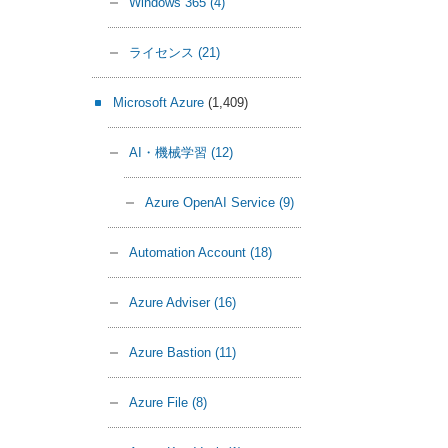
Windows 365
(4)
ライセンス
(21)
Microsoft Azure
(1,409)
AI・機械学習
(12)
Azure OpenAI Service
(9)
Automation Account
(18)
Azure Adviser
(16)
Azure Bastion
(11)
Azure File
(8)