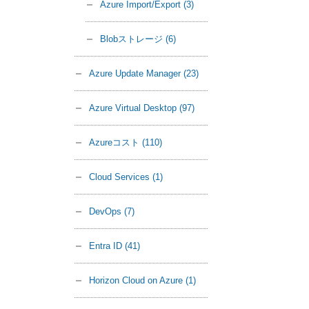
Azure Import/Export
(3)
Blobストレージ
(6)
Azure Update Manager
(23)
Azure Virtual Desktop
(97)
Azureコスト
(110)
Cloud Services
(1)
DevOps
(7)
Entra ID
(41)
Horizon Cloud on Azure
(1)