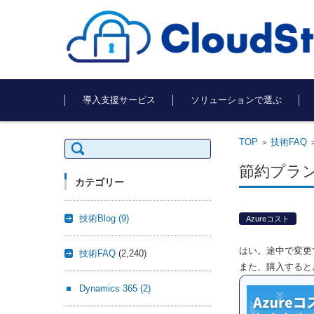
コンテンツに移動
導入支援サービス
ソリューションで選ぶ
TOP
技術FAQ
検
>
索:
節約プラ
カテゴリー
技術Blog
(9)
Azureコスト
はい。途中で変更
技術FAQ
(2,240)
また、購入すると
Dynamics 365
(2)