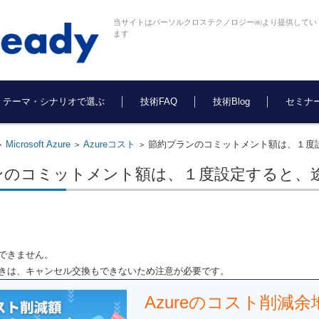
当サイトはパーソルクロステクノロジー㈱より提供してい
ます
テーマ・シナリオで選ぶ
技術FAQ
技術Blog
セミナ
Microsoft Azure
Azureコスト
節約プランのコミットメント額は、１度
>
>
>
ンのコミットメント額は、１度設定すると、
できません。
きは、キャンセル交換もできないため注意が必要です。
Azureのコスト削減