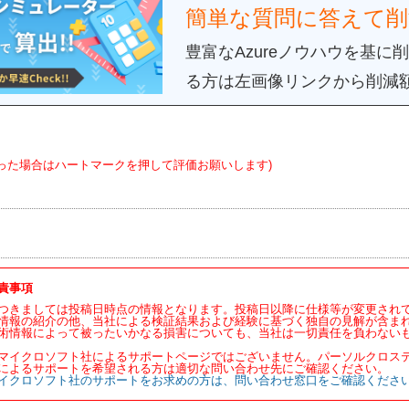
簡単な質問に答えて削
豊富なAzure
ノウハウを基に削
る方は左画像リンクから削減
った場合はハートマークを押して評価お願いします)
責事項
つきましては投稿日時点の情報となります。投稿日以降に仕様等が変更され
情報の紹介の他、当社による検証結果および経験に基づく独自の見解が含ま
術情報によって被ったいかなる損害についても、当社は一切責任を負わない
マイクロソフト社によるサポートページではございません。パーソルクロス
によるサポートを希望される方は適切な問い合わせ先にご確認ください。
イクロソフト社のサポートをお求めの方は、問い合わせ窓口をご確認くださ