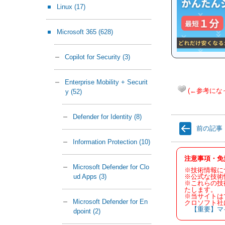
Linux
(17)
Microsoft 365
(628)
Copilot for Security
(3)
Enterprise Mobility + Securit
(←参考にな
y
(52)
Defender for Identity
(8)
前の記事
Information Protection
(10)
注意事項・免
Microsoft Defender for Clo
※技術情報に
※公式な技術
ud Apps
(3)
※これらの技
たします。
※当サイトは
Microsoft Defender for En
クロソフト社
【重要】マ
dpoint
(2)