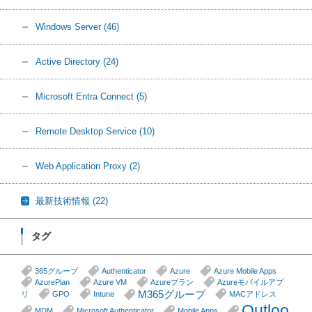
Windows Server
(46)
Active Directory
(24)
Microsoft Entra Connect
(5)
Remote Desktop Service
(10)
Web Application Proxy
(2)
最新技術情報
(22)
タグ
365グループ
Authenticator
Azure
Azure Mobile Apps
AzurePlan
Azure VM
Azureプラン
Azureモバイルアプ
M365グループ
リ
GPO
Intune
MACアドレス
Outloo
MDM
Microsoft Authenticator
Mobile Apps