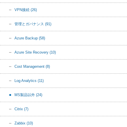
VPN接続
(26)
管理とガバナンス
(91)
Azure Backup
(58)
Azure Site Recovery
(10)
Cost Management
(8)
Log Analytics
(11)
MS製品以外
(24)
Citrix
(7)
Zabbix
(10)