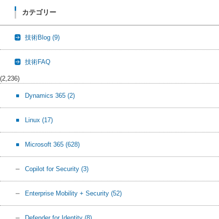
カテゴリー
技術Blog
(9)
技術FAQ
(2,236)
Dynamics 365
(2)
Linux
(17)
Microsoft 365
(628)
Copilot for Security
(3)
Enterprise Mobility + Security
(52)
Defender for Identity
(8)