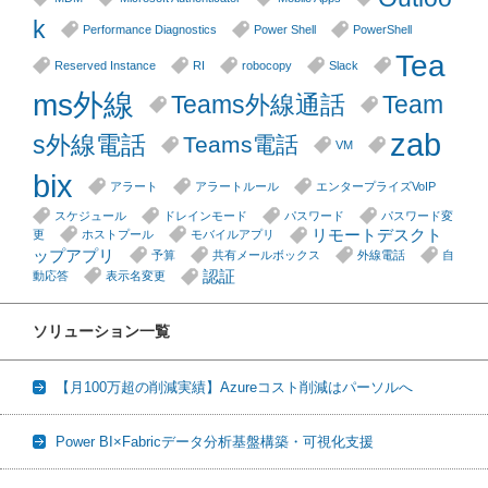
k
Performance Diagnostics
Power Shell
PowerShell
Tea
Reserved Instance
RI
robocopy
Slack
ms外線
Teams外線通話
Team
zab
s外線電話
Teams電話
VM
bix
アラート
アラートルール
エンタープライズVoIP
スケジュール
ドレインモード
パスワード
パスワード変
リモートデスクト
更
ホストプール
モバイルアプリ
ップアプリ
予算
共有メールボックス
外線電話
自
認証
動応答
表示名変更
ソリューション一覧
【月100万超の削減実績】Azureコスト削減はパーソルへ
Power BI×Fabricデータ分析基盤構築・可視化支援