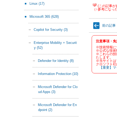
Linux
(17)
(この記事が
（↑参考になっ
Microsoft 365
(628)
前の記事
Copilot for Security
(3)
注意事項・免
Enterprise Mobility + Securit
※技術情報に
y
(52)
※公式な技術
※これらの技
たします。
※当サイトは
Defender for Identity
(8)
クロソフト社
【重要】マ
Information Protection
(10)
Microsoft Defender for Clo
ud Apps
(3)
Microsoft Defender for En
dpoint
(2)