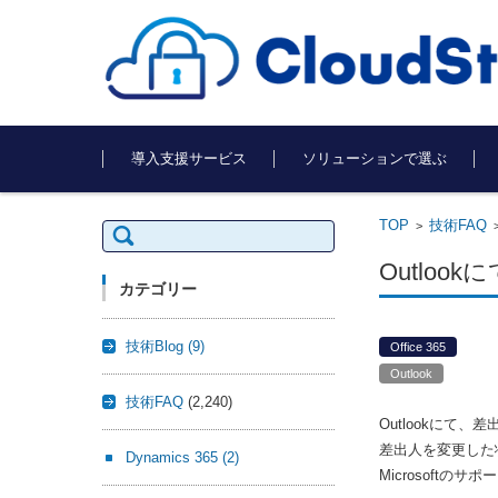
コンテンツに移動
導入支援サービス
ソリューションで選ぶ
TOP
技術FAQ
検
>
索:
Outlo
カテゴリー
技術Blog
(9)
Office 365
Outlook
技術FAQ
(2,240)
Outlookにて
差出人を変更した
Dynamics 365
(2)
Microsoft
のサポー