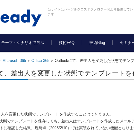
当サイトはパーソルクロステクノロジー㈱より提供してい
ます
テーマ・シナリオで選ぶ
技術FAQ
技術Blog
セミナ
Microsoft 365
Office 365
Outlookにて、差出人を変更した状態でテ
>
>
>
okにて、差出人を変更した状態でテンプレート
、差出人を変更した状態でテンプレートを作成することはできません。
状態でテンプレートを保存しても、差出人はテンプレートを作成したメール
トに確認した結果、現時点（
2025/2/10
）では実装されていない機能となりま