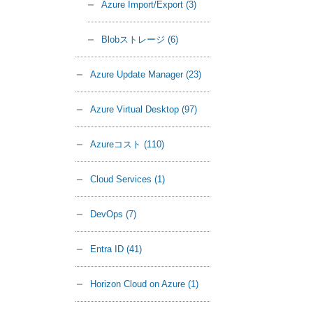
Azure Import/Export
(3)
Blobストレージ
(6)
Azure Update Manager
(23)
Azure Virtual Desktop
(97)
Azureコスト
(110)
Cloud Services
(1)
DevOps
(7)
Entra ID
(41)
Horizon Cloud on Azure
(1)