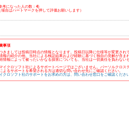
参考になった人の数：
4
)
た場合はハートマークを押して評価お願いします）
責事項
つきましては投稿日時点の情報となります。投稿日以降に仕様等が変更され
情報の紹介の他、当社による検証結果および経験に基づく独自の見解が含ま
術情報によって被ったいかなる損害についても、当社は一切責任を負わない
マイクロソフト社によるサポートページではございません。パーソルクロス
によるサポートを希望される方は適切な問い合わせ先にご確認ください。
イクロソフト社のサポートをお求めの方は、問い合わせ窓口をご確認くださ