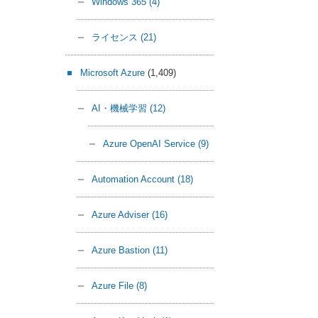
Windows 365
(4)
ライセンス
(21)
Microsoft Azure
(1,409)
AI・機械学習
(12)
Azure OpenAI Service
(9)
Automation Account
(18)
Azure Adviser
(16)
Azure Bastion
(11)
Azure File
(8)