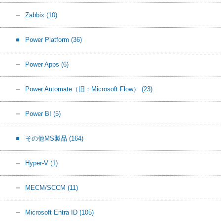
Zabbix
(10)
Power Platform
(36)
Power Apps
(6)
Power Automate（旧：Microsoft Flow）
(23)
Power BI
(5)
その他MS製品
(164)
Hyper-V
(1)
MECM/SCCM
(11)
Microsoft Entra ID
(105)