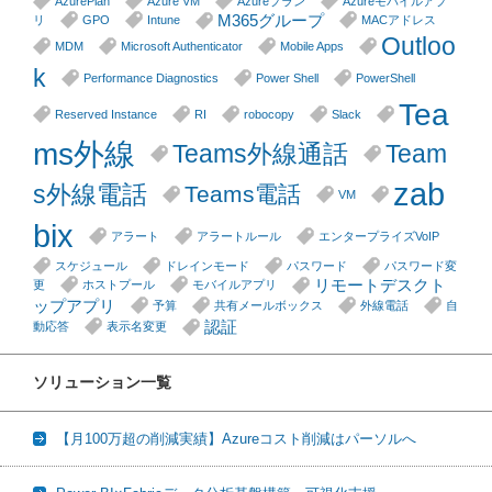
AzurePlan
Azure VM
Azureプラン
Azureモバイルアプ
M365グループ
リ
GPO
Intune
MACアドレス
Outloo
MDM
Microsoft Authenticator
Mobile Apps
k
Performance Diagnostics
Power Shell
PowerShell
Tea
Reserved Instance
RI
robocopy
Slack
ms外線
Teams外線通話
Team
zab
s外線電話
Teams電話
VM
bix
アラート
アラートルール
エンタープライズVoIP
スケジュール
ドレインモード
パスワード
パスワード変
リモートデスクト
更
ホストプール
モバイルアプリ
ップアプリ
予算
共有メールボックス
外線電話
自
認証
動応答
表示名変更
ソリューション一覧
【月100万超の削減実績】Azureコスト削減はパーソルへ