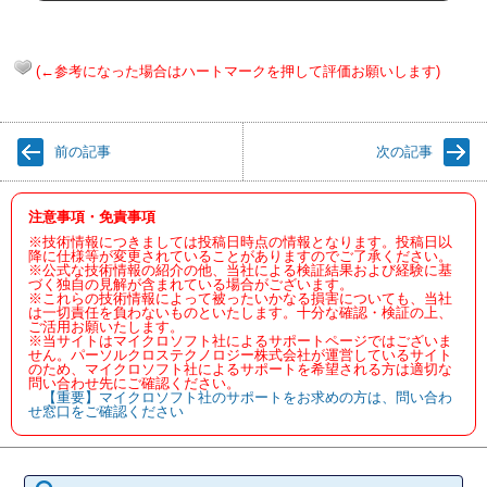
(←参考になった場合はハートマークを押して評価お願いします)
前の記事
次の記事
注意事項・免責事項
※技術情報につきましては投稿日時点の情報となります。投稿日以
降に仕様等が変更されていることがありますのでご了承ください。
※公式な技術情報の紹介の他、当社による検証結果および経験に基
づく独自の見解が含まれている場合がございます。
※これらの技術情報によって被ったいかなる損害についても、当社
は一切責任を負わないものといたします。十分な確認・検証の上、
ご活用お願いたします。
※当サイトはマイクロソフト社によるサポートページではございま
せん。パーソルクロステクノロジー株式会社が運営しているサイト
のため、マイクロソフト社によるサポートを希望される方は適切な
問い合わせ先にご確認ください。
【重要】マイクロソフト社のサポートをお求めの方は、問い合わ
せ窓口をご確認ください
検
索: