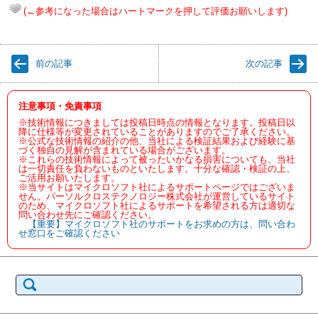
(←参考になった場合はハートマークを押して評価お願いします)
前の記事
次の記事
注意事項・免責事項
※技術情報につきましては投稿日時点の情報となります。投稿日以
降に仕様等が変更されていることがありますのでご了承ください。
※公式な技術情報の紹介の他、当社による検証結果および経験に基
づく独自の見解が含まれている場合がございます。
※これらの技術情報によって被ったいかなる損害についても、当社
は一切責任を負わないものといたします。十分な確認・検証の上、
ご活用お願いたします。
※当サイトはマイクロソフト社によるサポートページではございま
せん。パーソルクロステクノロジー株式会社が運営しているサイト
のため、マイクロソフト社によるサポートを希望される方は適切な
問い合わせ先にご確認ください。
【重要】マイクロソフト社のサポートをお求めの方は、問い合わ
せ窓口をご確認ください
検
索: