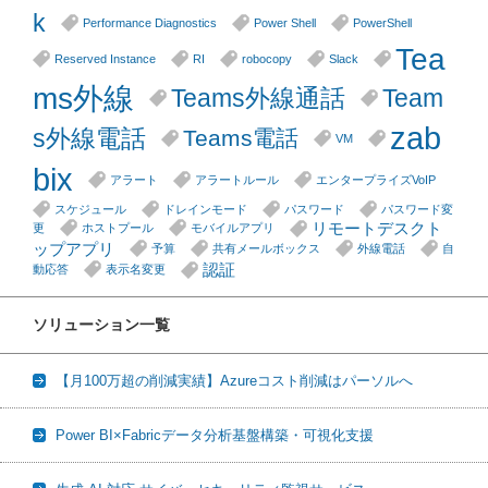
k
Performance Diagnostics
Power Shell
PowerShell
Tea
Reserved Instance
RI
robocopy
Slack
ms外線
Teams外線通話
Team
zab
s外線電話
Teams電話
VM
bix
アラート
アラートルール
エンタープライズVoIP
スケジュール
ドレインモード
パスワード
パスワード変
リモートデスクト
更
ホストプール
モバイルアプリ
ップアプリ
予算
共有メールボックス
外線電話
自
認証
動応答
表示名変更
ソリューション一覧
【月100万超の削減実績】Azureコスト削減はパーソルへ
Power BI×Fabricデータ分析基盤構築・可視化支援