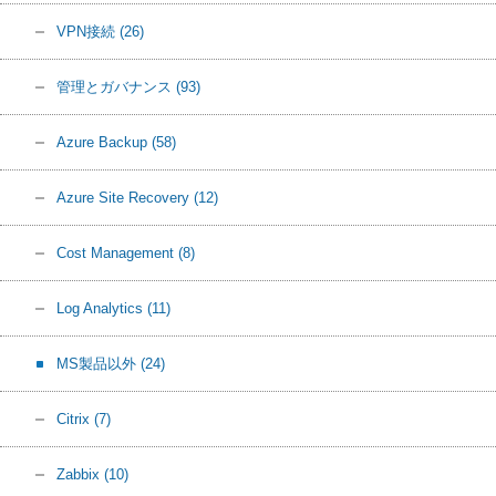
VPN接続
(26)
管理とガバナンス
(93)
Azure Backup
(58)
Azure Site Recovery
(12)
Cost Management
(8)
Log Analytics
(11)
MS製品以外
(24)
Citrix
(7)
Zabbix
(10)