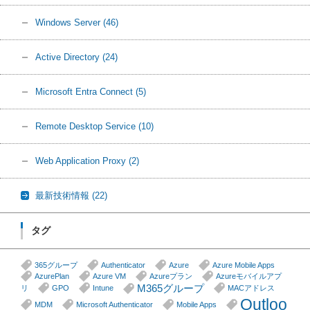
Windows Server
(46)
Active Directory
(24)
Microsoft Entra Connect
(5)
Remote Desktop Service
(10)
Web Application Proxy
(2)
最新技術情報
(22)
タグ
365グループ
Authenticator
Azure
Azure Mobile Apps
AzurePlan
Azure VM
Azureプラン
Azureモバイルアプ
M365グループ
リ
GPO
Intune
MACアドレス
Outloo
MDM
Microsoft Authenticator
Mobile Apps